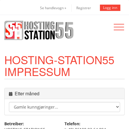
Logg inn
Se handlevogn »
Registrer
Toggle
navigat
HOSTING-STATION55
IMPRESSUM
Etter måned
Betreiber:
Telefon: