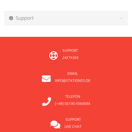
Support
SUPPORT
24X7X365
EMAIL
INFO@STATION55.DE
TELEFON
(+49) 06190 9364094
SUPPORT
LIVE CHAT