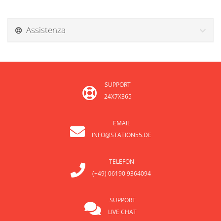
Assistenza
SUPPORT
24X7X365
EMAIL
INFO@STATION55.DE
TELEFON
(+49) 06190 9364094
SUPPORT
LIVE CHAT