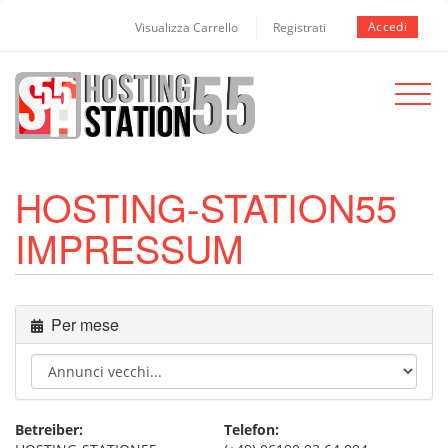
Accedi
Visualizza Carrello
Registrati
Toggle
navigat
HOSTING-STATION55
IMPRESSUM
Per mese
Betreiber:
Telefon: