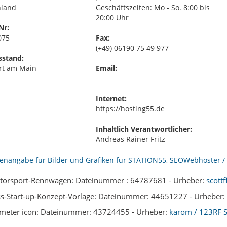
hland
Geschäftszeiten: Mo - So. 8:00 bis
20:00 Uhr
Nr:
075
Fax:
(+49) 06190 75 49 977
sstand:
rt am Main
Email:
Internet:
https://hosting55.de
Inhaltlich Verantwortlicher:
Andreas Rainer Fritz
torsport-Rennwagen: Dateinummer : 64787681 - Urheber:
scott
s-Start-up-Konzept-Vorlage: Dateinummer: 44651227 - Urheber:
meter icon: Dateinummer: 43724455 - Urheber:
karom / 123RF S