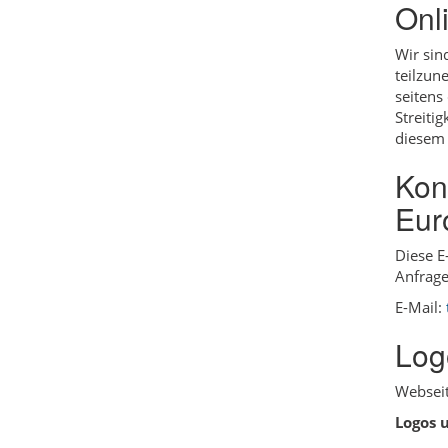
Onl
Wir sin
teilzun
seitens
Streiti
diesem 
Kon
Eur
Diese E
Anfrage
E-Mail:
Log
Webseit
Logos 