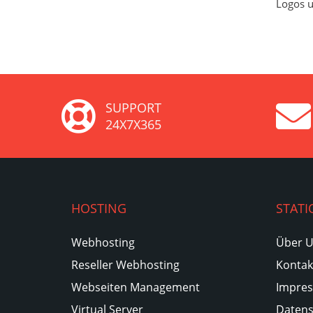
Logos u
SUPPORT
24X7X365
HOSTING
STATI
Webhosting
Über 
Reseller Webhosting
Kontak
Webseiten Management
Impre
Virtual Server
Datens