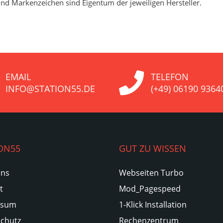
nd Markenzeichen sind Eigentum der jeweiligen Hersteller.
EMAIL
TELEFON
INFO@STATION55.DE
(+49) 06190 9364
ON55
GUT ZU WISSEN
Uns
Webseiten Turbo
t
Mod_Pagespeed
ssum
1-Klick Installation
chutz
Rechenzentrum