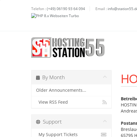
Telefon :
(+49) 06190 93 64 094
Email :
info@station55.d
HO
By Month
Older Announcements...
Betreib
View RSS Feed
HOSTIN
Andreas
Support
Postans
Breslaue
My Support Tickets
65795 H