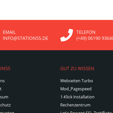
EMAIL
TELEFON
INFO@STATION55.DE
(+49) 06190 9364
ON55
GUT ZU WISSEN
Uns
Webseiten Turbo
t
Mod_Pagespeed
ssum
1-Klick Installation
chutz
Rechenzentrum
gsarten
Let's Encyrpt SSL-Zertifkate