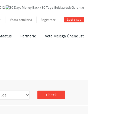
Logi sisse
Vaata ostukorvi
Registreeri
Staatus
Partnerid
Võta Meiega Ühendust
Check