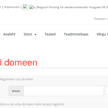
e
|
Impressum
|
Estonian
Avaleht
Store
Teated
Teadmistebaas
Võrgu 
li domeen
Registreeri uus domeen
www.
Kanna üle oma domeen meile teisest registrist