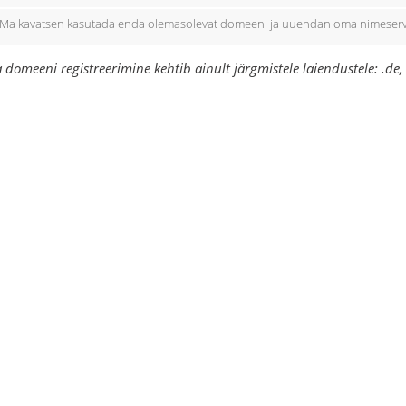
Ma kavatsen kasutada enda olemasolevat domeeni ja uuendan oma nimeserv
 domeeni registreerimine kehtib ainult järgmistele laiendustele: .de, .