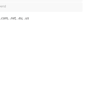
erid
com, .net, .eu, .us