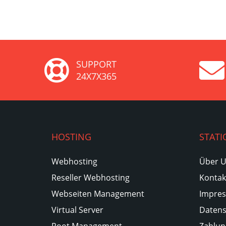
SUPPORT
24X7X365
HOSTING
STATI
Webhosting
Über 
Reseller Webhosting
Kontak
Webseiten Management
Impre
Virtual Server
Datens
Root Management
Zahlun