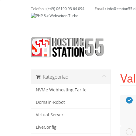
Telefon :
(+49) 06190 93 64 094
Email :
info@station55.d
Va
Kategooriad
NVMe Webhosting Tarife
Domain-Robot
Virtual Server
LiveConfig