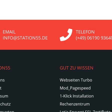
EMAIL
TELEFON
INFO@STATION55.DE
(+49) 06190 9364
ON55
GUT ZU WISSEN
Uns
Webseiten Turbo
t
Mod_Pagespeed
ssum
1-Klick Installation
chutz
Rechenzentrum
gsarten
Let's Encyrpt SSL-Zertifkate