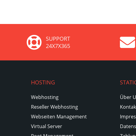
SUPPORT
24X7X365
HOSTING
STATI
Webhosting
Über 
Reseller Webhosting
Kontak
Webseiten Management
Impre
Virtual Server
Datens
Root Management
Zahlun