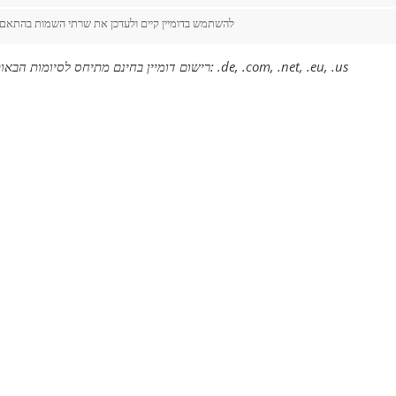
להשתמש בדומיין קיים ולעדכן את שרתי השמות בהתאם
רישום דומיין בחינם מתיחס לסיומות הבאות בלבד: .de, .com, .net, .eu, .us