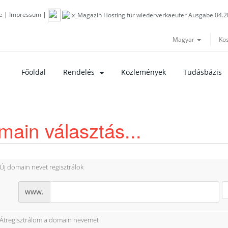
e
|
Impressum
|
Magyar
Ko
Főoldal
Rendelés
Közlemények
Tudásbázis
ain választás...
Új domain nevet regisztrálok
www.
Átregisztrálom a domain nevemet