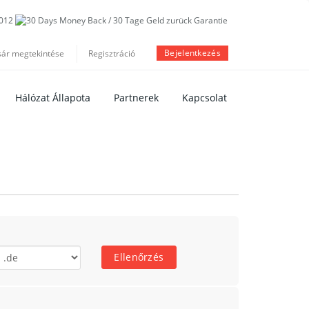
Bejelentkezés
sár megtekintése
Regisztráció
Hálózat Állapota
Partnerek
Kapcsolat
Ellenőrzés