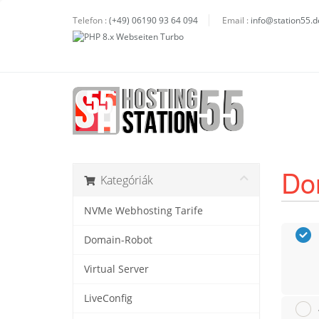
Telefon :
(+49) 06190 93 64 094
Email :
info@station55.d
Dom
Kategóriák
NVMe Webhosting Tarife
Domain-Robot
Virtual Server
LiveConfig