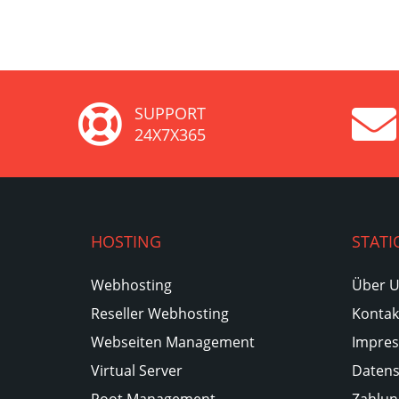
SUPPORT
24X7X365
HOSTING
STATI
Webhosting
Über 
Reseller Webhosting
Kontak
Webseiten Management
Impre
Virtual Server
Datens
Root Management
Zahlun