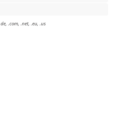
e, .com, .net, .eu, .us