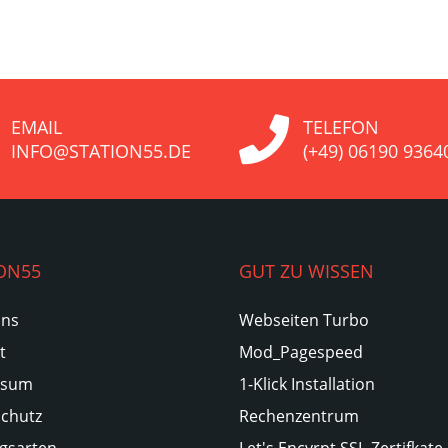
EMAIL
TELEFON
INFO@STATION55.DE
(+49) 06190 9364
ON55
GUT ZU WISSEN
Uns
Webseiten Turbo
t
Mod_Pagespeed
ssum
1-Klick Installation
chutz
Rechenzentrum
gsarten
Let's Encyrpt SSL-Zertifkate