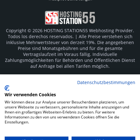
Copyright © 2026 HOSTING STATION55 Webhosting Provider.
Todos los derechos reservados. | Alle Preise verstehen sich
inklusive Mehrwertsteuer von derzeit 19%. Die angegebenen
Preise sind Monatsgebühren und für die gesamte
Vertragslaufzeit im Voraus fällig. Individuelle
Zahlungsmöglichkeiten für Behörden und Öffentlichen Dienst
auf Anfrage bei allen Tarifen möglich.
Logos und Markenzeichen sind Eigentum der jeweiligen
Datenschutzbestimmungen
Hersteller. Irrtümer vorbehalten.
Wir verwenden Cookies
SOCIAL MEDIA
Wir können diese zur Analyse unserer Besucherdaten platzieren, um
unsere Webseite zu verbessern, personalisierte Inhalte anzuzeigen und
Ihnen ein großartiges Webseiten-Erlebnis zu bieten. Für weitere
Informationen zu den von uns verwendeten Cookies öffnen Sie die
Einstellungen.