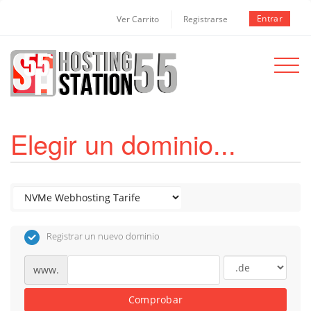
Entrar
Ver Carrito
Registrarse
Toggle
navigat
Elegir un dominio...
Registrar un nuevo dominio
www.
Comprobar