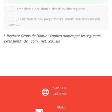
Transferir el seu domini des d'un altre registrar
Jo utilitzaré el meu propi domini i modificaré els noms del
servidor
*
Registre Gratis de Domini s'aplica només per les següents
extensions: .de, .com, .net, .eu, .us
SUPPORT
24X7X365
EMAIL