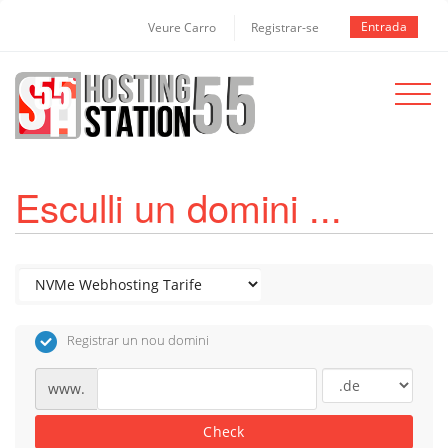
Entrada
Veure Carro
Registrar-se
Toggle
navigat
Esculli un domini ...
Registrar un nou domini
www.
Check