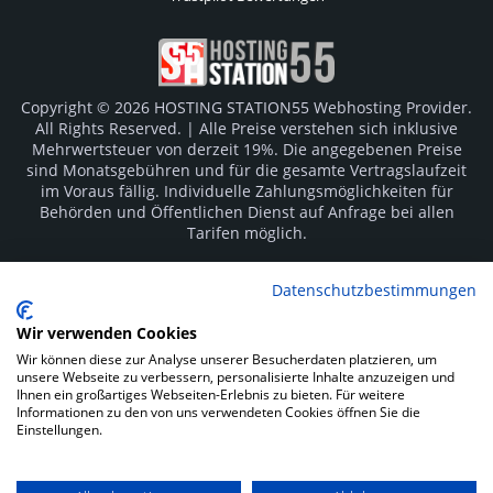
Copyright © 2026 HOSTING STATION55 Webhosting Provider.
All Rights Reserved. | Alle Preise verstehen sich inklusive
Mehrwertsteuer von derzeit 19%. Die angegebenen Preise
sind Monatsgebühren und für die gesamte Vertragslaufzeit
im Voraus fällig. Individuelle Zahlungsmöglichkeiten für
Behörden und Öffentlichen Dienst auf Anfrage bei allen
Tarifen möglich.
Logos und Markenzeichen sind Eigentum der jeweiligen
Datenschutzbestimmungen
Hersteller. Irrtümer vorbehalten.
Wir verwenden Cookies
SOCIAL MEDIA
Wir können diese zur Analyse unserer Besucherdaten platzieren, um
unsere Webseite zu verbessern, personalisierte Inhalte anzuzeigen und
Ihnen ein großartiges Webseiten-Erlebnis zu bieten. Für weitere
Informationen zu den von uns verwendeten Cookies öffnen Sie die
Einstellungen.