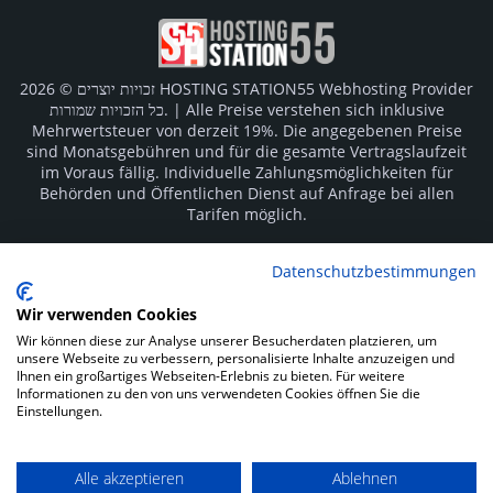
זכויות יוצרים © 2026 HOSTING STATION55 Webhosting Provider
כל הזכויות שמורות. | Alle Preise verstehen sich inklusive
Mehrwertsteuer von derzeit 19%. Die angegebenen Preise
sind Monatsgebühren und für die gesamte Vertragslaufzeit
im Voraus fällig. Individuelle Zahlungsmöglichkeiten für
Behörden und Öffentlichen Dienst auf Anfrage bei allen
Tarifen möglich.
Logos und Markenzeichen sind Eigentum der jeweiligen
Datenschutzbestimmungen
Hersteller. Irrtümer vorbehalten.
Wir verwenden Cookies
SOCIAL MEDIA
Wir können diese zur Analyse unserer Besucherdaten platzieren, um
unsere Webseite zu verbessern, personalisierte Inhalte anzuzeigen und
Ihnen ein großartiges Webseiten-Erlebnis zu bieten. Für weitere
Informationen zu den von uns verwendeten Cookies öffnen Sie die
Einstellungen.
Alle akzeptieren
Ablehnen
Impressum
Datenschutz
Kunden Login