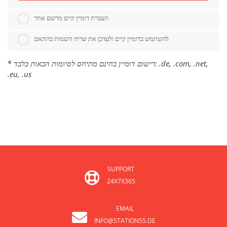
העברת דומיין קיים מרשם אחר
להשתמש בדומיין קיים ולעדכן את שרתי השמות בהתאם
*
רישום דומיין בחינם מתיחס לסיומות הבאות בלבד: .de, .com, .net,
.eu, .us
SUPPORT
24X7X365
EMAIL
INFO@STATION55.DE