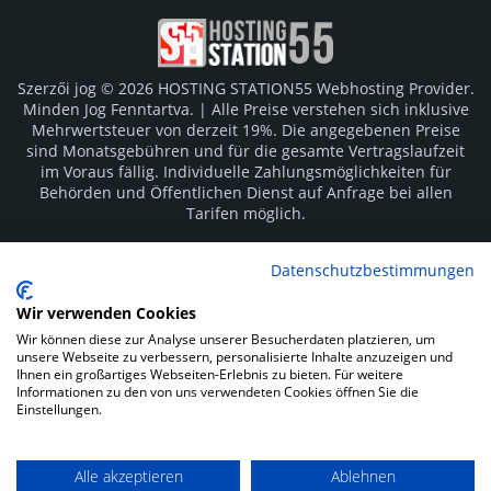
Szerzői jog © 2026 HOSTING STATION55 Webhosting Provider.
Minden Jog Fenntartva. | Alle Preise verstehen sich inklusive
Mehrwertsteuer von derzeit 19%. Die angegebenen Preise
sind Monatsgebühren und für die gesamte Vertragslaufzeit
im Voraus fällig. Individuelle Zahlungsmöglichkeiten für
Behörden und Öffentlichen Dienst auf Anfrage bei allen
Tarifen möglich.
Logos und Markenzeichen sind Eigentum der jeweiligen
Datenschutzbestimmungen
Hersteller. Irrtümer vorbehalten.
Wir verwenden Cookies
SOCIAL MEDIA
Wir können diese zur Analyse unserer Besucherdaten platzieren, um
unsere Webseite zu verbessern, personalisierte Inhalte anzuzeigen und
Ihnen ein großartiges Webseiten-Erlebnis zu bieten. Für weitere
Informationen zu den von uns verwendeten Cookies öffnen Sie die
Einstellungen.
Alle akzeptieren
Ablehnen
Impressum
Datenschutz
Kunden Login