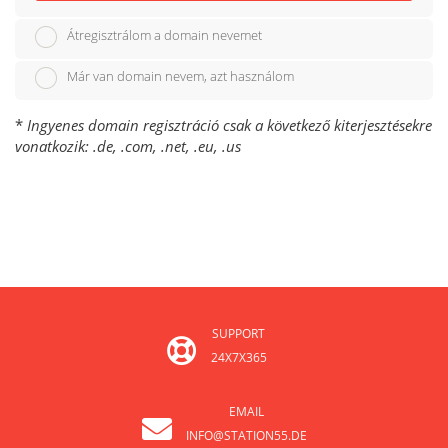
Átregisztrálom a domain nevemet
Már van domain nevem, azt használom
*
Ingyenes domain regisztráció csak a következő kiterjesztésekre
vonatkozik: .de, .com, .net, .eu, .us
SUPPORT
24X7X365
EMAIL
INFO@STATION55.DE