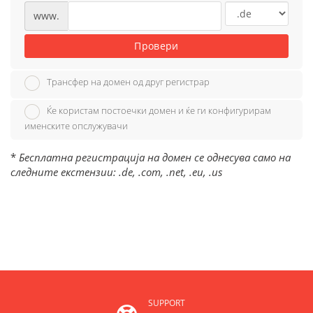
www.
Провери
Трансфер на домен од друг регистрар
Ќе користам постоечки домен и ќе ги конфигурирам
именските опслужувачи
*
Бесплатна регистрација на домен се однесува само на
следните екстензии: .de, .com, .net, .eu, .us
SUPPORT