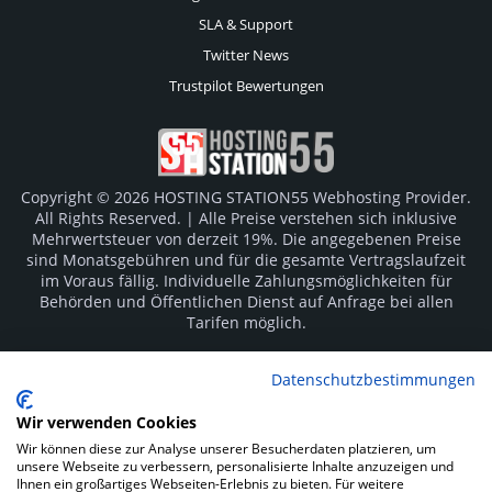
SLA & Support
Twitter News
Trustpilot Bewertungen
Copyright © 2026 HOSTING STATION55 Webhosting Provider.
All Rights Reserved. | Alle Preise verstehen sich inklusive
Mehrwertsteuer von derzeit 19%. Die angegebenen Preise
sind Monatsgebühren und für die gesamte Vertragslaufzeit
im Voraus fällig. Individuelle Zahlungsmöglichkeiten für
Behörden und Öffentlichen Dienst auf Anfrage bei allen
Tarifen möglich.
Logos und Markenzeichen sind Eigentum der jeweiligen
Datenschutzbestimmungen
Hersteller. Irrtümer vorbehalten.
Wir verwenden Cookies
SOCIAL MEDIA
Wir können diese zur Analyse unserer Besucherdaten platzieren, um
unsere Webseite zu verbessern, personalisierte Inhalte anzuzeigen und
Ihnen ein großartiges Webseiten-Erlebnis zu bieten. Für weitere