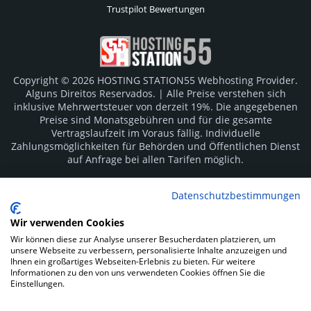
Trustpilot Bewertungen
Copyright © 2026 HOSTING STATION55 Webhosting Provider.
Alguns Direitos Reservados. | Alle Preise verstehen sich
inklusive Mehrwertsteuer von derzeit 19%. Die angegebenen
Preise sind Monatsgebühren und für die gesamte
Vertragslaufzeit im Voraus fällig. Individuelle
Zahlungsmöglichkeiten für Behörden und Öffentlichen Dienst
auf Anfrage bei allen Tarifen möglich.
Logos und Markenzeichen sind Eigentum der jeweiligen
Datenschutzbestimmungen
Hersteller. Irrtümer vorbehalten.
Wir verwenden Cookies
SOCIAL MEDIA
Wir können diese zur Analyse unserer Besucherdaten platzieren, um
unsere Webseite zu verbessern, personalisierte Inhalte anzuzeigen und
Ihnen ein großartiges Webseiten-Erlebnis zu bieten. Für weitere
Informationen zu den von uns verwendeten Cookies öffnen Sie die
Einstellungen.