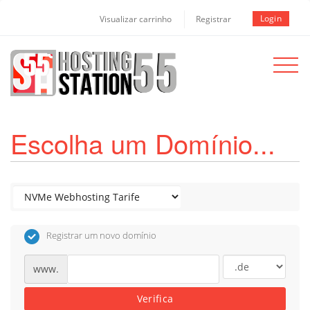
Login
Visualizar carrinho
Registrar
Toggle
navigat
Escolha um Domínio...
Registrar um novo domínio
www.
Verifica