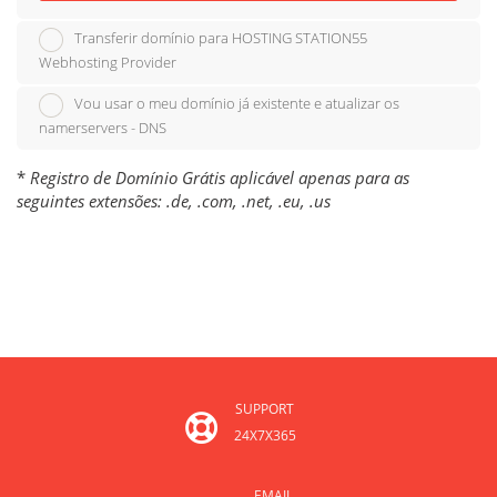
Transferir domínio para HOSTING STATION55
Webhosting Provider
Vou usar o meu domínio já existente e atualizar os
namerservers - DNS
*
Registro de Domínio Grátis aplicável apenas para as
seguintes extensões: .de, .com, .net, .eu, .us
SUPPORT
24X7X365
EMAIL