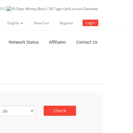
Login
English
View Cart
Register
Network Status
Affiliates
Contact Us
Check