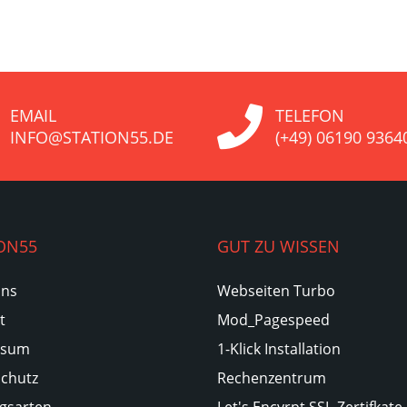
EMAIL
TELEFON
INFO@STATION55.DE
(+49) 06190 9364
ON55
GUT ZU WISSEN
Uns
Webseiten Turbo
t
Mod_Pagespeed
ssum
1-Klick Installation
chutz
Rechenzentrum
gsarten
Let's Encyrpt SSL-Zertifkate