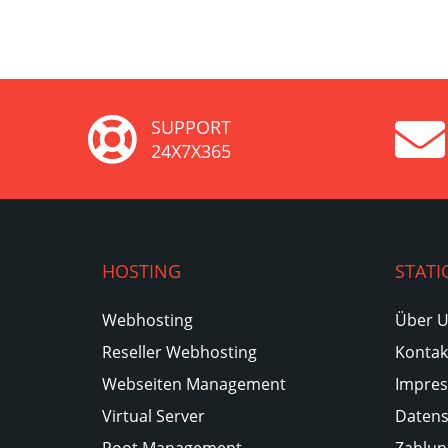
SUPPORT
24X7X365
HOSTING
STATI
Webhosting
Über 
Reseller Webhosting
Kontak
Webseiten Management
Impre
Virtual Server
Datens
Root Management
Zahlun