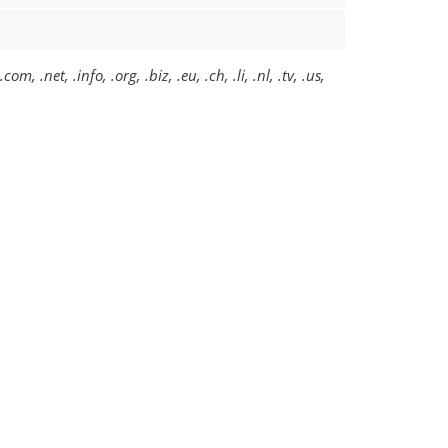
 .net, .info, .org, .biz, .eu, .ch, .li, .nl, .tv, .us,