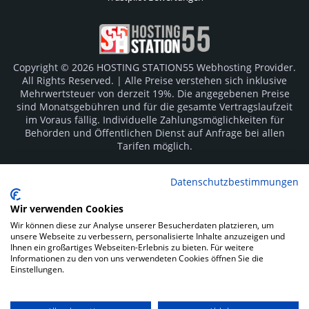
Copyright © 2026 HOSTING STATION55 Webhosting Provider.
All Rights Reserved. | Alle Preise verstehen sich inklusive
Mehrwertsteuer von derzeit 19%. Die angegebenen Preise
sind Monatsgebühren und für die gesamte Vertragslaufzeit
im Voraus fällig. Individuelle Zahlungsmöglichkeiten für
Behörden und Öffentlichen Dienst auf Anfrage bei allen
Tarifen möglich.
Logos und Markenzeichen sind Eigentum der jeweiligen
Datenschutzbestimmungen
Hersteller. Irrtümer vorbehalten.
Wir verwenden Cookies
SOCIAL MEDIA
Wir können diese zur Analyse unserer Besucherdaten platzieren, um
unsere Webseite zu verbessern, personalisierte Inhalte anzuzeigen und
Ihnen ein großartiges Webseiten-Erlebnis zu bieten. Für weitere
Informationen zu den von uns verwendeten Cookies öffnen Sie die
Einstellungen.