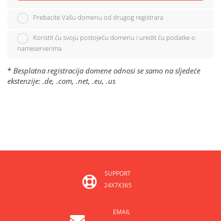
Prebacite Vašu domenu od drugog registrara
Koristit ću svoju postojeću domenu i uredit ću podatke o
nameserverima
*
Besplatna registracija domene odnosi se samo na sljedeće
ekstenzije: .de, .com, .net, .eu, .us
SUPPORT
24X7X365
EMAIL