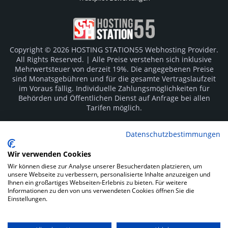
Copyright © 2026 HOSTING STATION55 Webhosting Provider.
All Rights Reserved. | Alle Preise verstehen sich inklusive
Mehrwertsteuer von derzeit 19%. Die angegebenen Preise
sind Monatsgebühren und für die gesamte Vertragslaufzeit
im Voraus fällig. Individuelle Zahlungsmöglichkeiten für
Behörden und Öffentlichen Dienst auf Anfrage bei allen
Tarifen möglich.
Logos und Markenzeichen sind Eigentum der jeweiligen
Datenschutzbestimmungen
Hersteller. Irrtümer vorbehalten.
Wir verwenden Cookies
SOCIAL MEDIA
Wir können diese zur Analyse unserer Besucherdaten platzieren, um
unsere Webseite zu verbessern, personalisierte Inhalte anzuzeigen und
Ihnen ein großartiges Webseiten-Erlebnis zu bieten. Für weitere
Informationen zu den von uns verwendeten Cookies öffnen Sie die
Einstellungen.