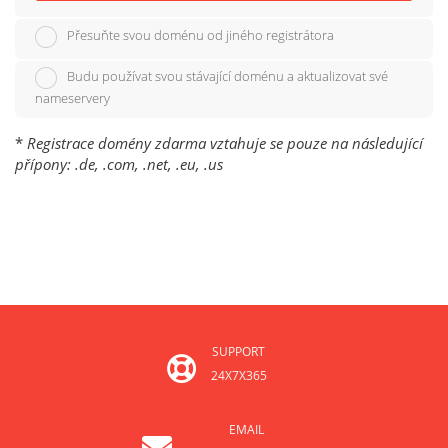
Přesuňte svou doménu od jiného registrátora
Budu používat svou stávající doménu a aktualizovat své
nameservery
*
Registrace domény zdarma vztahuje se pouze na následující
přípony: .de, .com, .net, .eu, .us
SUPPORT
24X7X365
EMAIL