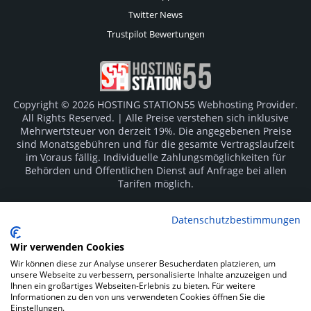
Twitter News
Trustpilot Bewertungen
Copyright © 2026 HOSTING STATION55 Webhosting Provider.
All Rights Reserved. | Alle Preise verstehen sich inklusive
Mehrwertsteuer von derzeit 19%. Die angegebenen Preise
sind Monatsgebühren und für die gesamte Vertragslaufzeit
im Voraus fällig. Individuelle Zahlungsmöglichkeiten für
Behörden und Öffentlichen Dienst auf Anfrage bei allen
Tarifen möglich.
Logos und Markenzeichen sind Eigentum der jeweiligen
Datenschutzbestimmungen
Hersteller. Irrtümer vorbehalten.
Wir verwenden Cookies
SOCIAL MEDIA
Wir können diese zur Analyse unserer Besucherdaten platzieren, um
unsere Webseite zu verbessern, personalisierte Inhalte anzuzeigen und
Ihnen ein großartiges Webseiten-Erlebnis zu bieten. Für weitere
Informationen zu den von uns verwendeten Cookies öffnen Sie die
Einstellungen.