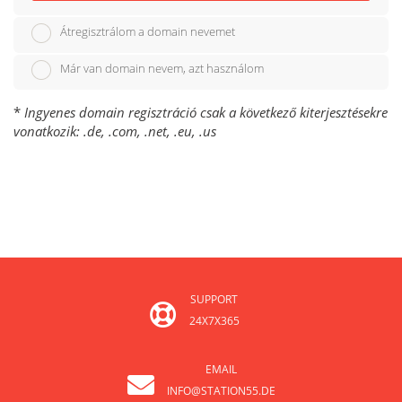
Átregisztrálom a domain nevemet
Már van domain nevem, azt használom
*
Ingyenes domain regisztráció csak a következő kiterjesztésekre
vonatkozik: .de, .com, .net, .eu, .us
SUPPORT
24X7X365
EMAIL
INFO@STATION55.DE