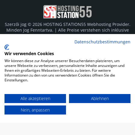
Szerzői jog © 2026 HOSTING STATION55 Webhosting Provider.
Minden Jog Fenntartva. | Alle Preise verstehen sich inklusive
Mehrwertsteuer von derzeit 19%. Die angegebenen Preise
sind Monatsgebühren und für die gesamte Vertragslaufzeit
Datenschutzbestimmungen
im Voraus fällig. Individuelle Zahlungsmöglichkeiten für
Behörden und Öffentlichen Dienst auf Anfrage bei allen
Wir verwenden Cookies
Tarifen möglich.
Wir können diese zur Analyse unserer Besucherdaten platzieren, um
unsere Webseite zu verbessern, personalisierte Inhalte anzuzeigen und
Logos und Markenzeichen sind Eigentum der jeweiligen
Ihnen ein großartiges Webseiten-Erlebnis zu bieten. Für weitere
Informationen zu den von uns verwendeten Cookies öffnen Sie die
Hersteller. Irrtümer vorbehalten.
Einstellungen.
SOCIAL MEDIA
Alle akzeptieren
Ablehnen
Nein, anpassen
Impressum
Datenschutz
Kunden Login