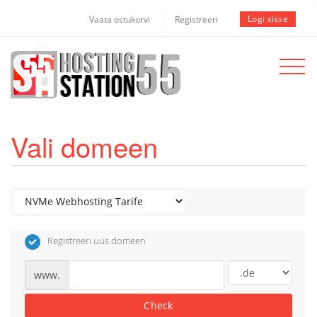
Logi sisse
Vaata ostukorvi
Registreeri
Toggle
navigat
Vali domeen
Registreeri uus domeen
www.
Check