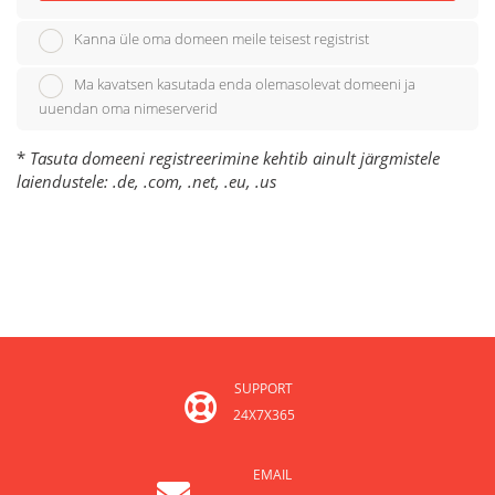
Kanna üle oma domeen meile teisest registrist
Ma kavatsen kasutada enda olemasolevat domeeni ja
uuendan oma nimeserverid
*
Tasuta domeeni registreerimine kehtib ainult järgmistele
laiendustele: .de, .com, .net, .eu, .us
SUPPORT
24X7X365
EMAIL