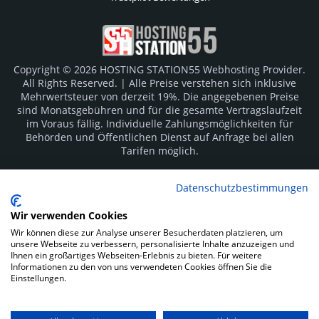
Copyright © 2026 HOSTING STATION55 Webhosting Provider.
All Rights Reserved. | Alle Preise verstehen sich inklusive
Mehrwertsteuer von derzeit 19%. Die angegebenen Preise
sind Monatsgebühren und für die gesamte Vertragslaufzeit
im Voraus fällig. Individuelle Zahlungsmöglichkeiten für
Behörden und Öffentlichen Dienst auf Anfrage bei allen
Tarifen möglich.
Logos und Markenzeichen sind Eigentum der jeweiligen
Datenschutzbestimmungen
Hersteller. Irrtümer vorbehalten.
Wir verwenden Cookies
SOCIAL MEDIA
Wir können diese zur Analyse unserer Besucherdaten platzieren, um
unsere Webseite zu verbessern, personalisierte Inhalte anzuzeigen und
Ihnen ein großartiges Webseiten-Erlebnis zu bieten. Für weitere
Informationen zu den von uns verwendeten Cookies öffnen Sie die
Einstellungen.