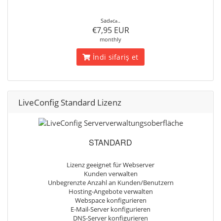
Sadəcə..
€7,95 EUR
monthly
İndi sifariş et
LiveConfig Standard Lizenz
STANDARD
Lizenz geeignet für Webserver
Kunden verwalten
Unbegrenzte Anzahl an Kunden/Benutzern
Hosting-Angebote verwalten
Webspace konfigurieren
E-Mail-Server konfigurieren
DNS-Server konfigurieren