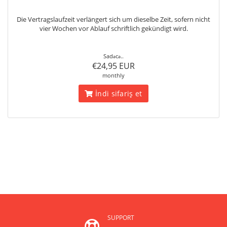
Die Vertragslaufzeit verlängert sich um dieselbe Zeit, sofern nicht
vier Wochen vor Ablauf schriftlich gekündigt wird.
Sadəcə..
€24,95 EUR
monthly
İndi sifariş et
SUPPORT