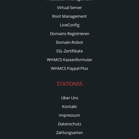
Virtual Server
Root Management
LiveConfig
Domains Registrieren
Domain-Robot
SSL-Zertifikate
WHMCS Kassenformular
WHMCS Paypal Plus
STATION55
Über Uns
Kontakt
Impressum
Datenschutz
Zahlungsarten