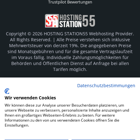
Trustpilot Bewertungen
Copyright © 2026 HOSTING STATION55 Webhosting Provider.
All Rights Reserved. | Alle Preise verstehen sich inklusive
Mehrwertsteuer von derzeit 19%. Die angegebenen Preise
sind Monatsgebühren und für die gesamte Vertragslaufzeit
im Voraus fällig. Individuelle Zahlungsmöglichkeiten für
Behörden und Öffentlichen Dienst auf Anfrage bei allen
Tarifen möglich.
Logos und Markenzeichen sind Eigentum der jeweiligen
Datenschutzbestimmungen
Hersteller. Irrtümer vorbehalten.
Wir verwenden Cookies
SOCIAL MEDIA
Wir können diese zur Analyse unserer Besucherdaten platzieren, um
unsere Webseite zu verbessern, personalisierte Inhalte anzuzeigen und
Ihnen ein großartiges Webseiten-Erlebnis zu bieten. Für weitere
Informationen zu den von uns verwendeten Cookies öffnen Sie die
Einstellungen.