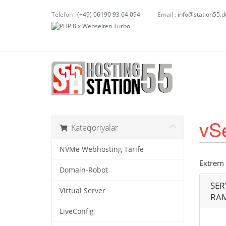
Telefon :
(+49) 06190 93 64 094
Email :
info@station55.d
vS
Kateqoriyalar
NVMe Webhosting Tarife
Extrem 
Domain-Robot
SER
Virtual Server
RAM
LiveConfig