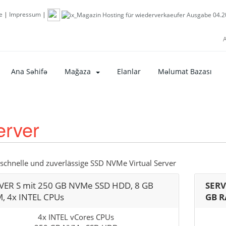
e
|
Impressum
|
A
Ana Səhifə
Mağaza
Elanlar
Məlumat Bazası
erver
schnelle und zuverlässige SSD NVMe Virtual Server
VER S mit 250 GB NVMe SSD HDD, 8 GB
SERV
, 4x INTEL CPUs
GB R
4x INTEL vCores CPUs