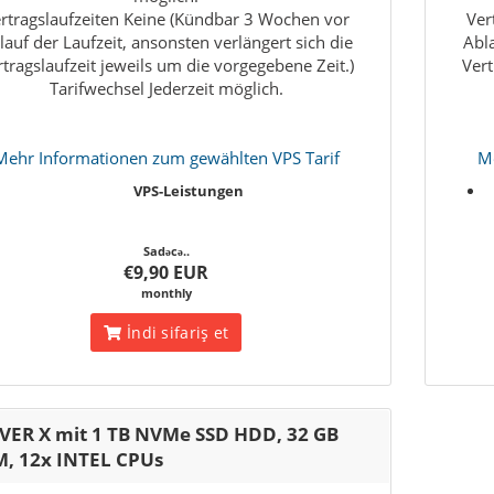
rtragslaufzeiten Keine (Kündbar 3 Wochen vor
Ver
lauf der Laufzeit, ansonsten verlängert sich die
Abla
rtragslaufzeit jeweils um die vorgegebene Zeit.)
Vert
Tarifwechsel Jederzeit möglich.
Mehr Informationen zum gewählten VPS Tarif
Me
VPS-Leistungen
Sadəcə..
€9,90 EUR
monthly
İndi sifariş et
VER X mit 1 TB NVMe SSD HDD, 32 GB
, 12x INTEL CPUs