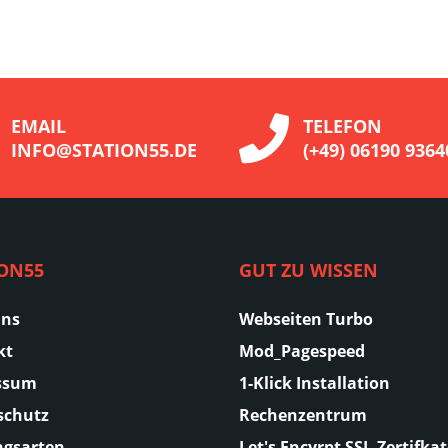
EMAIL
TELEFON
INFO@STATION55.DE
(+49) 06190 9364
ION55
GUT ZU WISSEN
Uns
Webseiten Turbo
kt
Mod_Pagespeed
ssum
1-Klick Installation
schutz
Rechenzentrum
ngsarten
Let's Encyrpt SSL-Zertifka