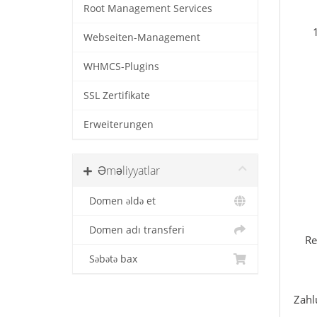
Root Management Services
Webseiten-Management
WHMCS-Plugins
SSL Zertifikate
Erweiterungen
Əməliyyatlar
Domen əldə et
Domen adı transferi
Re
Səbətə bax
Zahl