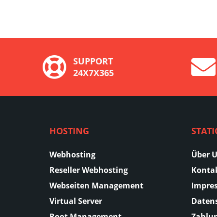
SUPPORT
24X7X365
HOSTING
STAT
Webhosting
Über 
Reseller Webhosting
Konta
Webseiten Management
Impre
Virtual Server
Daten
Root Management
Zahlu