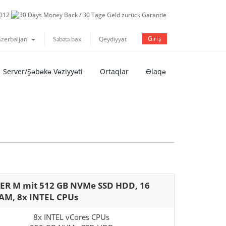
Giriş
zerbaijani
Səbətə bax
Qeydiyyat
Server/Şəbəkə Vəziyyəti
Ortaqlar
Əlaqə
ER M mit 512 GB NVMe SSD HDD, 16
AM, 8x INTEL CPUs
8x INTEL vCores CPUs