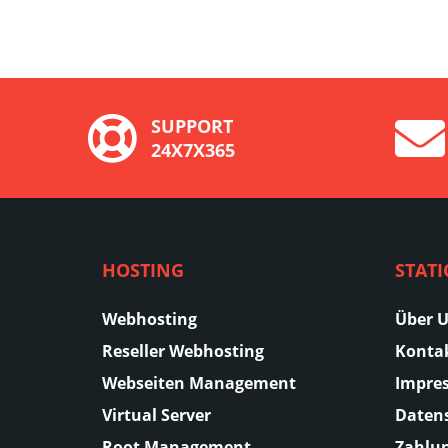
SUPPORT
24X7X365
HOSTING
STAT
Webhosting
Über 
Reseller Webhosting
Konta
Webseiten Management
Impre
Virtual Server
Daten
Root Management
Zahlu