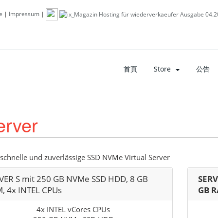
e
|
Impressum
|
首頁
Store
公告
erver
schnelle und zuverlässige SSD NVMe Virtual Server
VER S mit 250 GB NVMe SSD HDD, 8 GB
SERV
, 4x INTEL CPUs
GB R
4x INTEL vCores CPUs