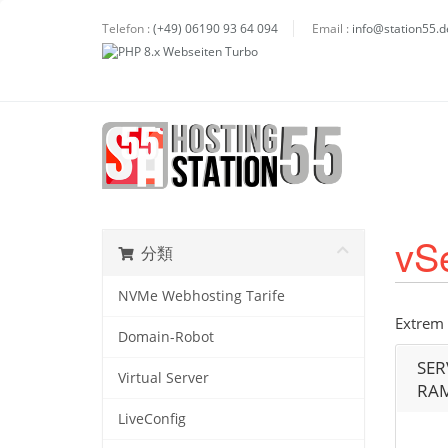
Telefon :
(+49) 06190 93 64 094
Email :
info@station55.d
vS
分類
NVMe Webhosting Tarife
Extrem 
Domain-Robot
SER
Virtual Server
RAM
LiveConfig