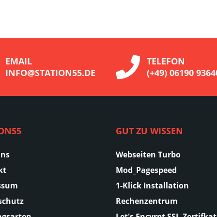
EMAIL
TELEFON
INFO@STATION55.DE
(+49) 06190 9364
ION55
GUT ZU WISSEN
Uns
Webseiten Turbo
kt
Mod_Pagespeed
ssum
1-Klick Installation
schutz
Rechenzentrum
ngsarten
Let's Encyrpt SSL-Zertifka