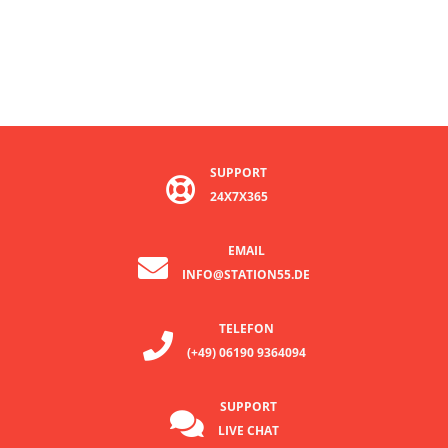
SUPPORT
24X7X365
EMAIL
INFO@STATION55.DE
TELEFON
(+49) 06190 9364094
SUPPORT
LIVE CHAT