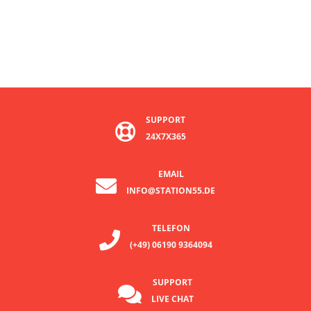
SUPPORT
24X7X365
EMAIL
INFO@STATION55.DE
TELEFON
(+49) 06190 9364094
SUPPORT
LIVE CHAT