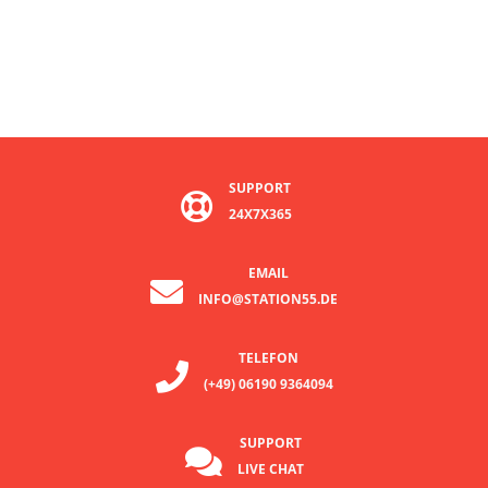
SUPPORT
24X7X365
EMAIL
INFO@STATION55.DE
TELEFON
(+49) 06190 9364094
SUPPORT
LIVE CHAT