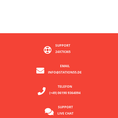
SUPPORT
24X7X365
EMAIL
INFO@STATION55.DE
TELEFON
(+49) 06190 9364094
SUPPORT
LIVE CHAT