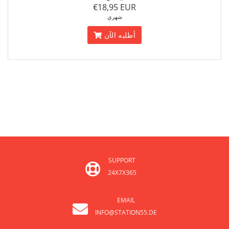
€18,95 EUR
شهري
أطلبه الآن
SUPPORT
24X7X365
EMAIL
INFO@STATION55.DE