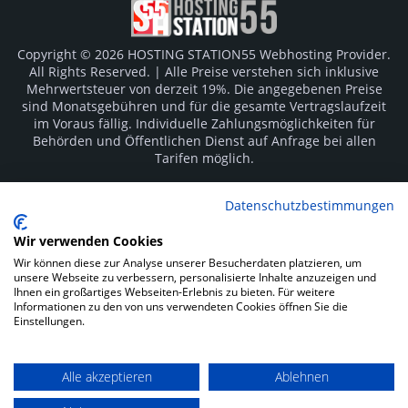
Copyright © 2026 HOSTING STATION55 Webhosting Provider.
All Rights Reserved. | Alle Preise verstehen sich inklusive
Mehrwertsteuer von derzeit 19%. Die angegebenen Preise
sind Monatsgebühren und für die gesamte Vertragslaufzeit
im Voraus fällig. Individuelle Zahlungsmöglichkeiten für
Behörden und Öffentlichen Dienst auf Anfrage bei allen
Tarifen möglich.
Logos und Markenzeichen sind Eigentum der jeweiligen
Datenschutzbestimmungen
Hersteller. Irrtümer vorbehalten.
Wir verwenden Cookies
SOCIAL MEDIA
Wir können diese zur Analyse unserer Besucherdaten platzieren, um
unsere Webseite zu verbessern, personalisierte Inhalte anzuzeigen und
Ihnen ein großartiges Webseiten-Erlebnis zu bieten. Für weitere
Informationen zu den von uns verwendeten Cookies öffnen Sie die
Einstellungen.
Alle akzeptieren
Ablehnen
Impressum
Datenschutz
Kunden Login