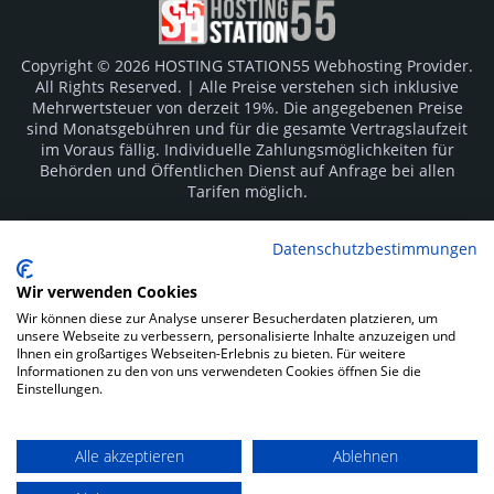
Copyright © 2026 HOSTING STATION55 Webhosting Provider.
All Rights Reserved. | Alle Preise verstehen sich inklusive
Mehrwertsteuer von derzeit 19%. Die angegebenen Preise
sind Monatsgebühren und für die gesamte Vertragslaufzeit
im Voraus fällig. Individuelle Zahlungsmöglichkeiten für
Behörden und Öffentlichen Dienst auf Anfrage bei allen
Tarifen möglich.
Logos und Markenzeichen sind Eigentum der jeweiligen
Datenschutzbestimmungen
Hersteller. Irrtümer vorbehalten.
Wir verwenden Cookies
SOCIAL MEDIA
Wir können diese zur Analyse unserer Besucherdaten platzieren, um
unsere Webseite zu verbessern, personalisierte Inhalte anzuzeigen und
Ihnen ein großartiges Webseiten-Erlebnis zu bieten. Für weitere
Informationen zu den von uns verwendeten Cookies öffnen Sie die
Einstellungen.
Alle akzeptieren
Ablehnen
Impressum
Datenschutz
Kunden Login