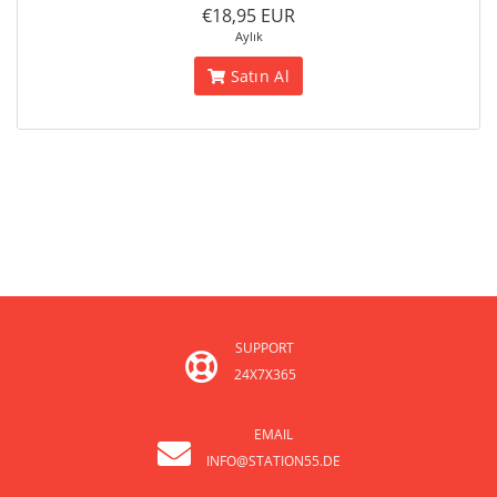
€18,95 EUR
Aylık
Satın Al
SUPPORT
24X7X365
EMAIL
INFO@STATION55.DE