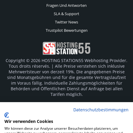
Fragen Und Antworten
SLA & Support
Twitter News
Trustpilot Bewertungen
Copyright © 2026 HOSTING STATION55 Webhosting Provider.
Tous droits réservés. | Alle Preise verstehen sich inklusive
Mehrwertsteuer von derzeit 19%. Die angegebenen Preise
sind Monatsgebühren und für die gesamte Vertragslaufzeit
im Voraus fällig. Individuelle Zahlungsmöglichkeiten für
Behörden und Öffentlichen Dienst auf Anfrage bei allen
Tarifen möglich.
Logos und Markenzeichen sind Eigentum der jeweiligen
Datenschutzbestimmungen
Hersteller. Irrtümer vorbehalten.
Wir verwenden Cookies
SOCIAL MEDIA
Wir können diese zur Analyse unserer Besucherdaten platzieren, um