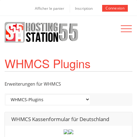
Connexion
Afficher le panier
Inscription
Toggle
navigat
WHMCS Plugins
Erweiterungen für WHMCS
WHMCS Kassenformular für Deutschland