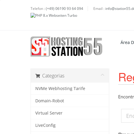
Telefon :
(+49) 06190 93 64 094
Email :
info@station55.d
Área D
Re
Categorias
NVMe Webhosting Tarife
Encontr
Domain-Robot
Virtual Server
LiveConfig