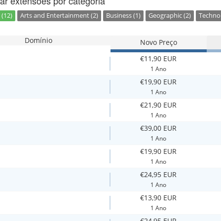
ar extensões por categoria
 (12)
Arts and Entertainment (2)
Business (1)
Geographic (2)
Technol
Domínio
Novo Preço
€11,90 EUR
1 Ano
€19,90 EUR
1 Ano
€21,90 EUR
1 Ano
€39,00 EUR
1 Ano
€19,90 EUR
1 Ano
€24,95 EUR
1 Ano
€13,90 EUR
1 Ano
€24,95 EUR