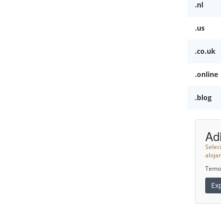
.nl
.us
.co.uk
.online
.blog
Ad
Selec
aloja
Temos
Ex