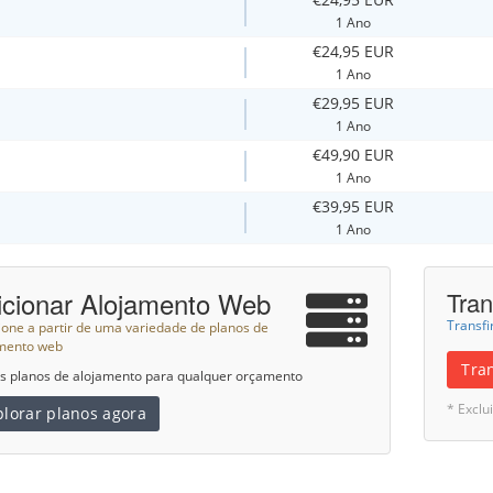
1 Ano
€24,95 EUR
1 Ano
€29,95 EUR
1 Ano
€49,90 EUR
1 Ano
€39,95 EUR
1 Ano
icionar Alojamento Web
Tran
Transfi
ione a partir de uma variedade de planos de
mento web
Tra
 planos de alojamento para qualquer orçamento
* Excl
plorar planos agora