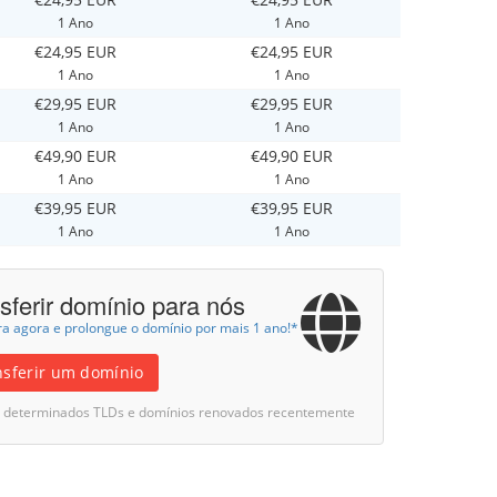
1 Ano
1 Ano
€24,95 EUR
€24,95 EUR
1 Ano
1 Ano
€29,95 EUR
€29,95 EUR
1 Ano
1 Ano
€49,90 EUR
€49,90 EUR
1 Ano
1 Ano
€39,95 EUR
€39,95 EUR
1 Ano
1 Ano
sferir domínio para nós
ra agora e prolongue o domínio por mais 1 ano!*
nsferir um domínio
ui determinados TLDs e domínios renovados recentemente