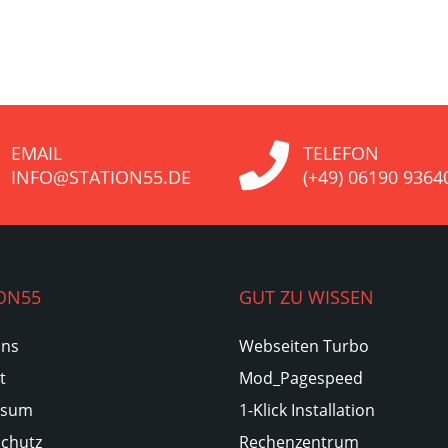
EMAIL
TELEFON
INFO@STATION55.DE
(+49) 06190 9364
ON55
GUT ZU WISSEN
Uns
Webseiten Turbo
t
Mod_Pagespeed
ssum
1-Klick Installation
chutz
Rechenzentrum