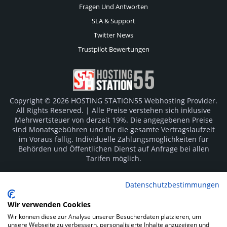
Fragen Und Antworten
SLA & Support
Twitter News
Trustpilot Bewertungen
Copyright © 2026 HOSTING STATION55 Webhosting Provider.
All Rights Reserved. | Alle Preise verstehen sich inklusive
Mehrwertsteuer von derzeit 19%. Die angegebenen Preise
sind Monatsgebühren und für die gesamte Vertragslaufzeit
im Voraus fällig. Individuelle Zahlungsmöglichkeiten für
Behörden und Öffentlichen Dienst auf Anfrage bei allen
Tarifen möglich.
Logos und Markenzeichen sind Eigentum der jeweiligen
Datenschutzbestimmungen
Hersteller. Irrtümer vorbehalten.
Wir verwenden Cookies
SOCIAL MEDIA
Wir können diese zur Analyse unserer Besucherdaten platzieren, um
unsere Webseite zu verbessern, personalisierte Inhalte anzuzeigen und