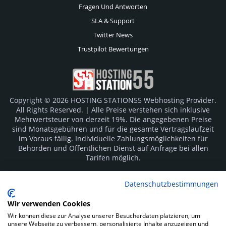
Fragen Und Antworten
SLA & Support
Twitter News
Trustpilot Bewertungen
Copyright © 2026 HOSTING STATION55 Webhosting Provider.
All Rights Reserved. | Alle Preise verstehen sich inklusive
Mehrwertsteuer von derzeit 19%. Die angegebenen Preise
sind Monatsgebühren und für die gesamte Vertragslaufzeit
im Voraus fällig. Individuelle Zahlungsmöglichkeiten für
Behörden und Öffentlichen Dienst auf Anfrage bei allen
Tarifen möglich.
Logos und Markenzeichen sind Eigentum der jeweiligen
Datenschutzbestimmungen
Hersteller. Irrtümer vorbehalten.
Wir verwenden Cookies
SOCIAL MEDIA
Wir können diese zur Analyse unserer Besucherdaten platzieren, um
unsere Webseite zu verbessern, personalisierte Inhalte anzuzeigen und