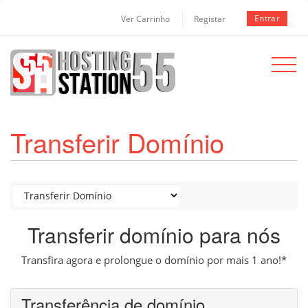
Entrar
Ver Carrinho
Registar
Toggle
navigat
Transferir Domínio
Transferir domínio para nós
Transfira agora e prolongue o domínio por mais 1 ano!*
Transferência de domínio