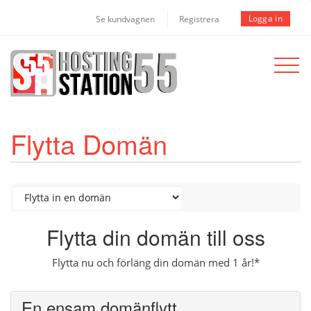
Logga in
Se kundvagnen
Registrera
Toggle
navigat
Flytta Domän
Flytta din domän till oss
Flytta nu och förläng din domän med 1 år!*
En ensam domänflytt