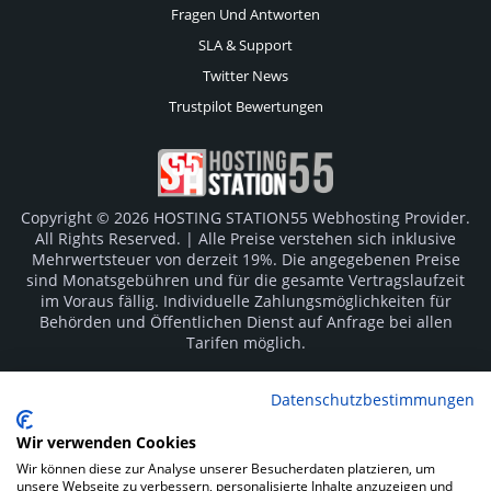
Fragen Und Antworten
SLA & Support
Twitter News
Trustpilot Bewertungen
Copyright © 2026 HOSTING STATION55 Webhosting Provider.
All Rights Reserved. | Alle Preise verstehen sich inklusive
Mehrwertsteuer von derzeit 19%. Die angegebenen Preise
sind Monatsgebühren und für die gesamte Vertragslaufzeit
im Voraus fällig. Individuelle Zahlungsmöglichkeiten für
Behörden und Öffentlichen Dienst auf Anfrage bei allen
Tarifen möglich.
Logos und Markenzeichen sind Eigentum der jeweiligen
Datenschutzbestimmungen
Hersteller. Irrtümer vorbehalten.
Wir verwenden Cookies
SOCIAL MEDIA
Wir können diese zur Analyse unserer Besucherdaten platzieren, um
unsere Webseite zu verbessern, personalisierte Inhalte anzuzeigen und