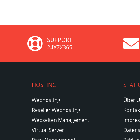
SUPPORT
24X7X365
HOSTING
STATI
Webhosting
Über 
Reseller Webhosting
Kontak
Webseiten Management
Impre
Virtual Server
Datens
Root Management
Zahlun