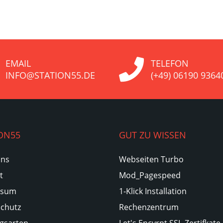
EMAIL
TELEFON
INFO@STATION55.DE
(+49) 06190 9364
ON55
GUT ZU WISSEN
Uns
Webseiten Turbo
t
Mod_Pagespeed
ssum
1-Klick Installation
chutz
Rechenzentrum
gsarten
Let's Encyrpt SSL-Zertifkate