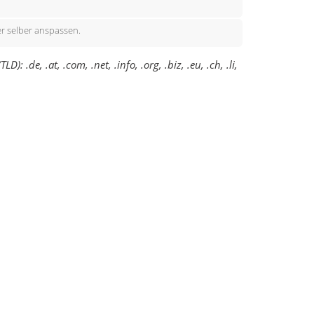
r selber anspassen.
de, .at, .com, .net, .info, .org, .biz, .eu, .ch, .li,