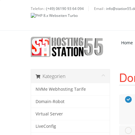
Telefon :
(+49) 06190 93 64 094
Email :
info@station55.d
Home
Do
Kategorien
NVMe Webhosting Tarife
Domain-Robot
Virtual Server
LiveConfig