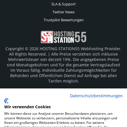
SLA & Support
Twitter News
Trustpilot Bewertungen
Copyright © 2026 HOSTING STATION55 Webhosting Provider.
All Rights Reserved. | Alle Preise verstehen sich inklusive
Mehrwertsteuer von derzeit 19%. Die angegebenen Preise
sind Monatsgebühren und für die gesamte Vertragslaufzeit
im Voraus fällig. Individuelle Zahlungsmöglichkeiten für
Behörden und Öffentlichen Dienst auf Anfrage bei allen
Tarifen möglich.
Logos und Markenzeichen sind Eigentum der jeweiligen
Datenschutzbestimmungen
Hersteller. Irrtümer vorbehalten.
Wir verwenden Cookies
SOCIAL MEDIA
Wir können diese zur Analyse unserer Besucherdaten platzieren, um
unsere Webseite zu verbessern, personalisierte Inhalte anzuzeigen und
Ihnen ein großartiges Webseiten-Erlebnis zu bieten. Für weitere