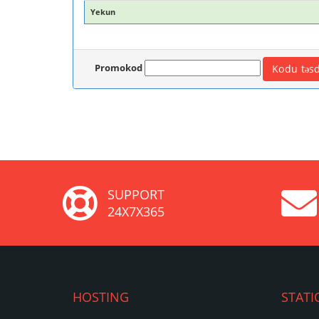
Yekun
Promokod
SUPPORT
24X7X365
HOSTING
STATI