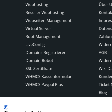
Webhosting
Über 
Reseller Webhosting
Kontak
Webseiten Management
Impre
Virtual Server
Datens
Root Management
Zahlun
LiveConfig
Widerr
Domains Registrieren
AGB
Domain-Robot
Widerr
SSL-Zertifikate
Wiki D
WHMCS Kassenformular
Kunden
WHMCS Paypal Plus
Ticket
Blog