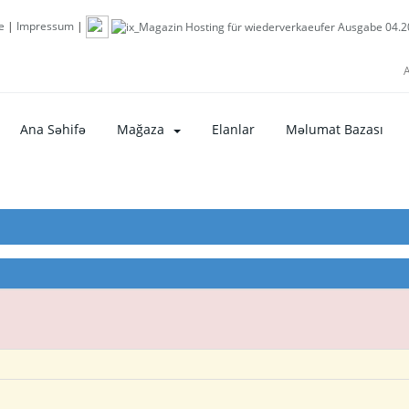
e
|
Impressum
|
A
Ana Səhifə
Mağaza
Elanlar
Məlumat Bazası