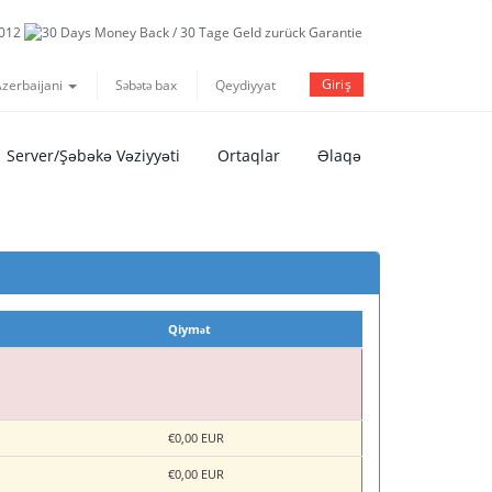
Giriş
zerbaijani
Səbətə bax
Qeydiyyat
Server/Şəbəkə Vəziyyəti
Ortaqlar
Əlaqə
Qiymət
€0,00 EUR
€0,00 EUR