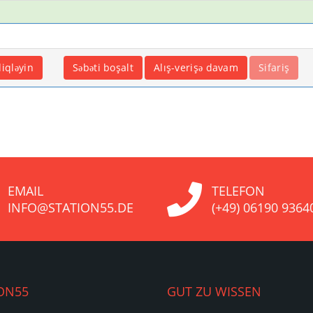
EMAIL
TELEFON
INFO@STATION55.DE
(+49) 06190 9364
ON55
GUT ZU WISSEN