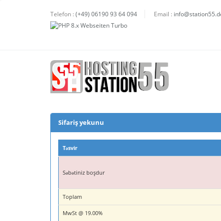
Telefon :
(+49) 06190 93 64 094
Email :
info@station55.d
Sifariş yekunu
Təsvir
Səbətiniz boşdur
Toplam
MwSt @ 19.00%