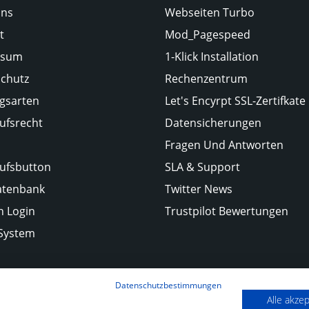
Uns
Webseiten Turbo
t
Mod_Pagespeed
ssum
1-Klick Installation
chutz
Rechenzentrum
gsarten
Let's Encyrpt SSL-Zertifkate
ufsrecht
Datensicherungen
Fragen Und Antworten
ufsbutton
SLA & Support
atenbank
Twitter News
 Login
Trustpilot Bewertungen
-System
Datenschutzbestimmungen
Alle akze