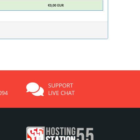
€0,00 EUR
SUPPORT
094
LIVE CHAT