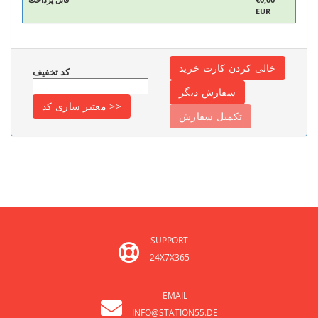
EUR
کد تخفیف
SUPPORT
24X7X365
EMAIL
INFO@STATION55.DE