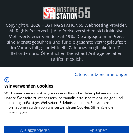
Copyright © 2026 HOSTING STATION55 Webhosting Provider.
All Rights Reserved. | Alle Preise verstehen sich inklusive
Mehrwertsteuer von derzeit 19%. Die angegebenen Preise
sind Monatsgebühren und für die gesamte Vertragslaufzeit
im Voraus fällig. Individuelle Zahlungsmöglichkeiten für
Behörden und Öffentlichen Dienst auf Anfrage bei allen
Tarifen möglich.
Logos und Markenzeichen sind Eigentum der jeweiligen
Datenschutzbestimmungen
Hersteller. Irrtümer vorbehalten.
Wir verwenden Cookies
SOCIAL MEDIA
Wir können diese zur Analyse unserer Besucherdaten platzieren, um
unsere Webseite zu verbessern, personalisierte Inhalte anzuzeigen und
Ihnen ein großartiges Webseiten-Erlebnis zu bieten. Für weitere
Informationen zu den von uns verwendeten Cookies öffnen Sie die
Einstellungen.
Alle akzeptieren
Ablehnen