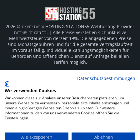
זכויות יוצרים © 2026 HOSTING STATION55 Webhosting Provider
כל הזכויות שמורות. | Alle Preise verstehen sich inklusive
Mehrwertsteuer von derzeit 19%. Die angegebenen Preise
sind Monatsgebühren und für die gesamte Vertragslaufzeit
im Voraus fällig. Individuelle Zahlungsmöglichkeiten für
Behörden und Öffentlichen Dienst auf Anfrage bei allen
Tarifen möglich.
Logos und Markenzeichen sind Eigentum der jeweiligen
Datenschutzbestimmungen
Hersteller. Irrtümer vorbehalten.
Wir verwenden Cookies
SOCIAL MEDIA
Wir können diese zur Analyse unserer Besucherdaten platzieren, um
unsere Webseite zu verbessern, personalisierte Inhalte anzuzeigen und
Ihnen ein großartiges Webseiten-Erlebnis zu bieten. Für weitere
Informationen zu den von uns verwendeten Cookies öffnen Sie die
Einstellungen.
Alle akzeptieren
Ablehnen