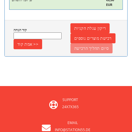
EUR
קוד הנחה
SUPPORT
24X7X365
EMAIL
INFO@STATION55.DE