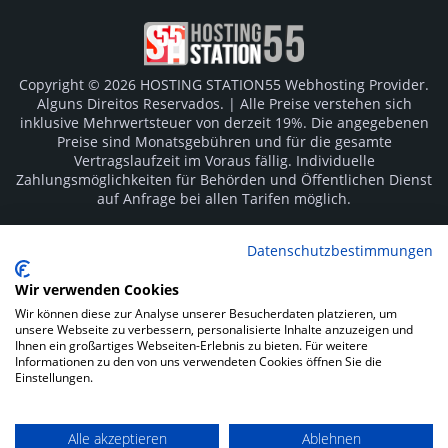
Copyright © 2026 HOSTING STATION55 Webhosting Provider.
Alguns Direitos Reservados. | Alle Preise verstehen sich
inklusive Mehrwertsteuer von derzeit 19%. Die angegebenen
Preise sind Monatsgebühren und für die gesamte
Vertragslaufzeit im Voraus fällig. Individuelle
Zahlungsmöglichkeiten für Behörden und Öffentlichen Dienst
auf Anfrage bei allen Tarifen möglich.
Logos und Markenzeichen sind Eigentum der jeweiligen
Datenschutzbestimmungen
Hersteller. Irrtümer vorbehalten.
Wir verwenden Cookies
SOCIAL MEDIA
Wir können diese zur Analyse unserer Besucherdaten platzieren, um
unsere Webseite zu verbessern, personalisierte Inhalte anzuzeigen und
Ihnen ein großartiges Webseiten-Erlebnis zu bieten. Für weitere
Informationen zu den von uns verwendeten Cookies öffnen Sie die
Einstellungen.
Alle akzeptieren
Ablehnen