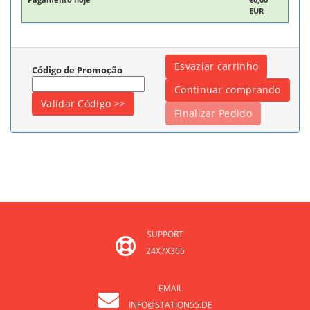
EUR
Código de Promoção
SUPPORT
24X7X365
EMAIL
INFO@STATION55.DE