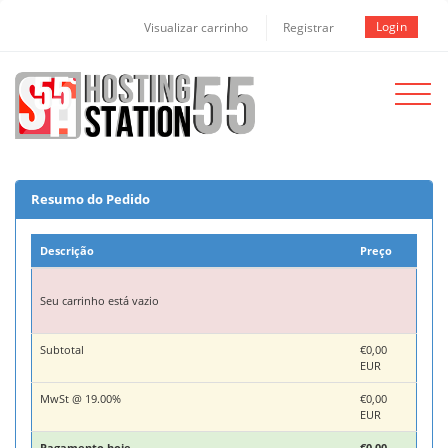
Login
Visualizar carrinho
Registrar
Toggle
navigat
Resumo do Pedido
Descrição
Preço
Seu carrinho está vazio
Subtotal
€0,00
EUR
MwSt @ 19.00%
€0,00
EUR
Pagamento hoje
€0,00