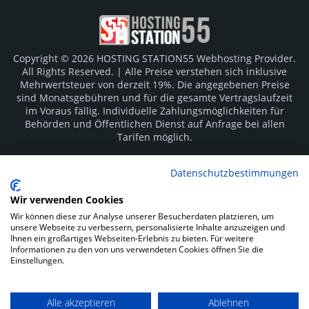
Copyright © 2026 HOSTING STATION55 Webhosting Provider.
All Rights Reserved. | Alle Preise verstehen sich inklusive
Mehrwertsteuer von derzeit 19%. Die angegebenen Preise
sind Monatsgebühren und für die gesamte Vertragslaufzeit
im Voraus fällig. Individuelle Zahlungsmöglichkeiten für
Behörden und Öffentlichen Dienst auf Anfrage bei allen
Tarifen möglich.
Logos und Markenzeichen sind Eigentum der jeweiligen
Datenschutzbestimmungen
Hersteller. Irrtümer vorbehalten.
Wir verwenden Cookies
SOCIAL MEDIA
Wir können diese zur Analyse unserer Besucherdaten platzieren, um
unsere Webseite zu verbessern, personalisierte Inhalte anzuzeigen und
Ihnen ein großartiges Webseiten-Erlebnis zu bieten. Für weitere
Informationen zu den von uns verwendeten Cookies öffnen Sie die
Einstellungen.
Alle akzeptieren
Ablehnen