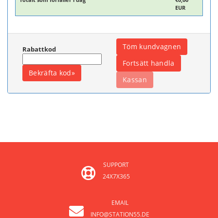
EUR
Rabattkod
SUPPORT
24X7X365
EMAIL
INFO@STATION55.DE