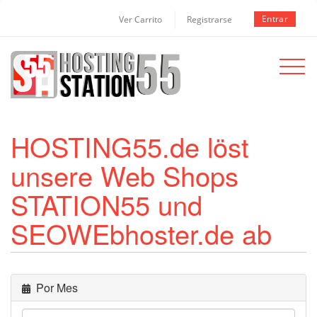
Entrar
Ver Carrito
Registrarse
Toggle
navigat
HOSTING55.de löst
unsere Web Shops
STATION55 und
SEOWEbhoster.de ab
Por Mes