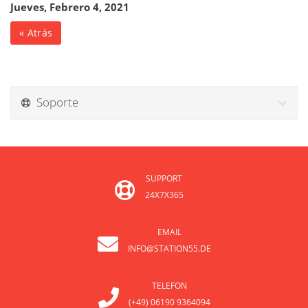
Jueves, Febrero 4, 2021
« Atrás
Soporte
SUPPORT
24X7X365
EMAIL
INFO@STATION55.DE
TELEFON
(+49) 06190 9364094