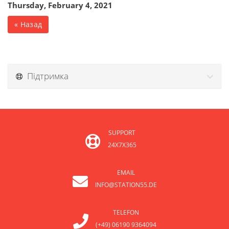
Thursday, February 4, 2021
« Назад
Підтримка
SUPPORT
24X7X365
EMAIL
INFO@STATION55.DE
TELEFON
(+49) 06190 9364094