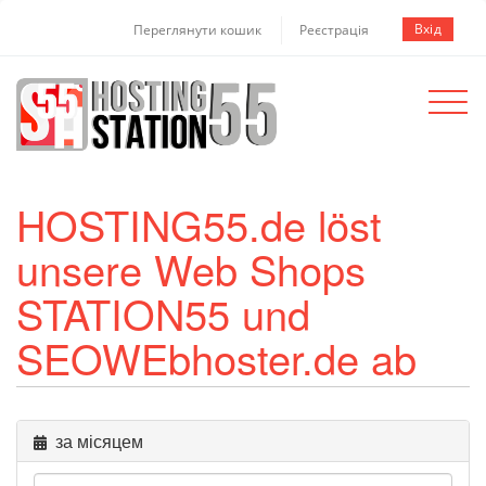
Вхід
Переглянути кошик
Реєстрація
Toggle
navigat
HOSTING55.de löst
unsere Web Shops
STATION55 und
SEOWEbhoster.de ab
за місяцем