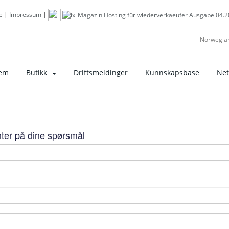
e
|
Impressum
|
Norwegia
em
Butikk
Driftsmeldinger
Kunnskapsbase
Net
nter på dine spørsmål