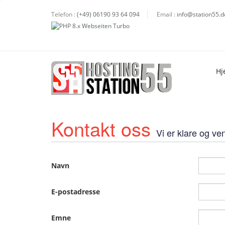
Telefon :
(+49) 06190 93 64 094
Email :
info@station55.d
Hj
Kontakt oss
Vi er klare og ve
Navn
E-postadresse
Emne