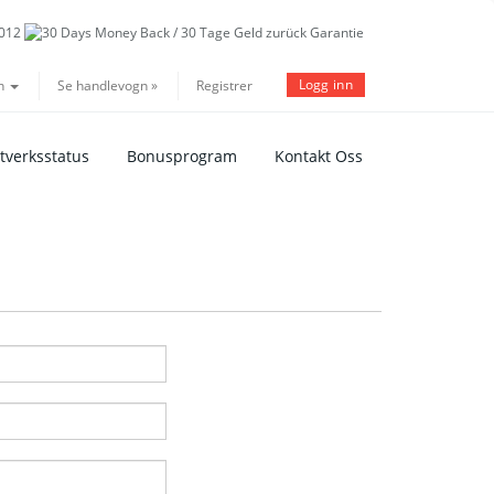
Logg inn
n
Se handlevogn »
Registrer
tverksstatus
Bonusprogram
Kontakt Oss