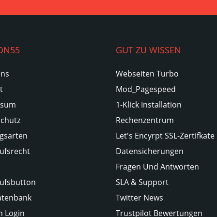
ON55
GUT ZU WISSEN
Uns
Webseiten Turbo
t
Mod_Pagespeed
ssum
1-Klick Installation
chutz
Rechenzentrum
gsarten
Let's Encyrpt SSL-Zertifkate
ufsrecht
Datensicherungen
Fragen Und Antworten
ufsbutton
SLA & Support
atenbank
Twitter News
 Login
Trustpilot Bewertungen