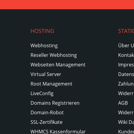
HOSTING
STATI
Webhosting
Über 
Reseller Webhosting
Kontak
Webseiten Management
Impre
Virtual Server
Datens
Root Management
Zahlun
LiveConfig
Widerr
Domains Registrieren
AGB
Domain-Robot
Widerr
SSL-Zertifikate
Wiki D
WHMCS Kassenformular
Kunden