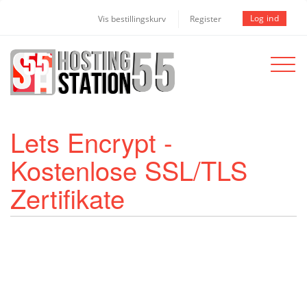
Log ind
Vis bestillingskurv
Register
Toggle
navigat
Lets Encrypt -
Kostenlose SSL/TLS
Zertifikate