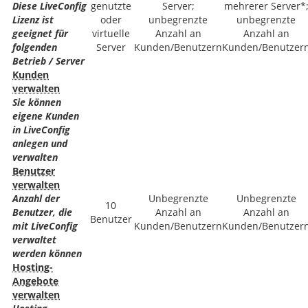
Diese LiveConfig
genutzte
Server;
mehrerer Server*
Lizenz ist
oder
unbegrenzte
unbegrenzte
geeignet für
virtuelle
Anzahl an
Anzahl an
folgenden
Server
Kunden/Benutzern
Kunden/Benutzer
Betrieb / Server
Kunden
verwalten
Sie können
eigene Kunden
in LiveConfig
anlegen und
verwalten
Benutzer
verwalten
Anzahl der
Unbegrenzte
Unbegrenzte
10
Benutzer, die
Anzahl an
Anzahl an
Benutzer
mit LiveConfig
Kunden/Benutzern
Kunden/Benutzer
verwaltet
werden können
Hosting-
Angebote
verwalten