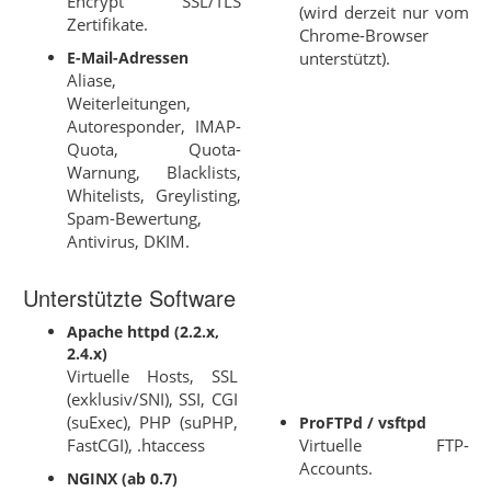
Encrypt SSL/TLS
(wird derzeit nur vom
Zertifikate.
Chrome-Browser
E-Mail-Adressen
unterstützt).
Aliase,
Weiterleitungen,
Autoresponder, IMAP-
Quota, Quota-
Warnung, Blacklists,
Whitelists, Greylisting,
Spam-Bewertung,
Antivirus, DKIM.
Unterstützte Software
Apache httpd (2.2.x,
2.4.x)
Virtuelle Hosts, SSL
(exklusiv/SNI), SSI, CGI
(suExec), PHP (suPHP,
ProFTPd / vsftpd
FastCGI), .htaccess
Virtuelle FTP-
Accounts.
NGINX (ab 0.7)