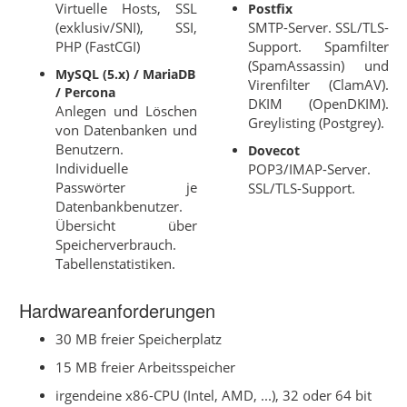
Virtuelle Hosts, SSL
Postfix
(exklusiv/SNI), SSI,
SMTP-Server. SSL/TLS-
PHP (FastCGI)
Support. Spamfilter
(SpamAssassin) und
MySQL (5.x) / MariaDB
Virenfilter (ClamAV).
/ Percona
DKIM (OpenDKIM).
Anlegen und Löschen
Greylisting (Postgrey).
von Datenbanken und
Benutzern.
Dovecot
Individuelle
POP3/IMAP-Server.
Passwörter je
SSL/TLS-Support.
Datenbankbenutzer.
Übersicht über
Speicherverbrauch.
Tabellenstatistiken.
Hardwareanforderungen
30 MB freier Speicherplatz
15 MB freier Arbeitsspeicher
irgendeine x86-CPU (Intel, AMD, ...), 32 oder 64 bit