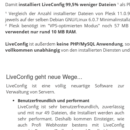
Damit
installiert LiveConfig 99,5% weniger Dateien
¹ als 
¹ Vergleich der Anzahl installierter Dateien von Plesk 11.
jeweils auf der selben Debian GNU/Linux 6.0.7 Minimalinstalla
² Plesk benötigt im "VPS-optimierten Modus" noch 57 M
verwendet nur rund 10 MB RAM
.
LiveConfig
ist außerdem
keine PHP/MySQL Anwendung
, s
vollkommen unabhängig
von den installierten Diensten und
LiveConfig geht neue Wege...
LiveConfig ist eine völlig neuartige Software zur
Verwaltung von Servern.
Benutzerfreundlich und performant
LiveConfig ist sehr benutzerfreundlich, zuverlässig
und mit nur 49 Dateien, die Installiert werden auch
sehr performant. Deshalb kommen Einsteiger, wie
auch Profi Webhoster bestens mit LiveConfig