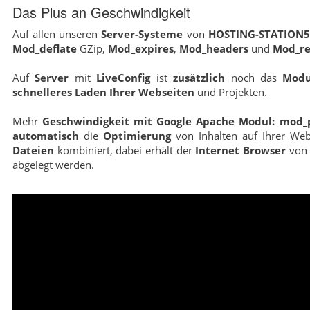
Das Plus an Geschwindigkeit
Auf allen unseren
Server-Systeme
von
HOSTING-STATION
Mod_deflate
GZip,
Mod_expires
,
Mod_headers
und
Mod_re
Auf
Server
mit
LiveConfig
ist
zusätzlich
noch das
Modu
schnelleres Laden Ihrer Webseiten
und Projekten.
Mehr
Geschwindigkeit mit Google Apache Modul: mod_
automatisch
die
Optimierung
von Inhalten auf Ihrer Web
Dateien
kombiniert, dabei erhält der
Internet Browser
vo
abgelegt werden.