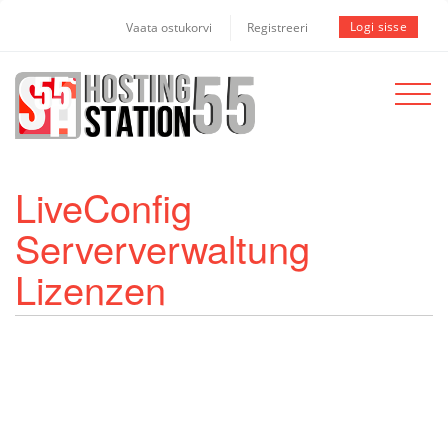
Logi sisse
Vaata ostukorvi
Registreeri
Toggle
navigat
LiveConfig
Serververwaltung
Lizenzen