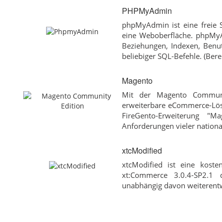
PHPMyAdmin
phpMyAdmin ist eine freie
eine Weboberfläche. phpMyA
Beziehungen, Indexen, Benu
beliebiger SQL-Befehle. (Bere
Magento
Mit der Magento Communit
erweiterbare eCommerce-Lösu
FireGento-Erweiterung "M
Anforderungen vieler national
xtcModified
xtcModified ist eine kost
xt:Commerce 3.0.4-SP2.1
unabhängig davon weiterentw