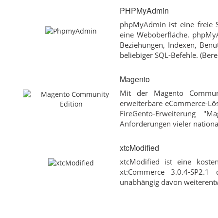
PHPMyAdmin
phpMyAdmin ist eine freie
eine Weboberfläche. phpMyA
Beziehungen, Indexen, Benu
beliebiger SQL-Befehle. (Bere
Magento
Mit der Magento Communit
erweiterbare eCommerce-Lösu
FireGento-Erweiterung "M
Anforderungen vieler national
xtcModified
xtcModified ist eine kost
xt:Commerce 3.0.4-SP2.1
unabhängig davon weiterentw