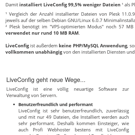
Damit
installiert LiveConfig 99,5% weniger Dateien
¹ als 
¹ Vergleich der Anzahl installierter Dateien von Plesk 11.
jeweils auf der selben Debian GNU/Linux 6.0.7 Minimalinstalla
² Plesk benötigt im "VPS-optimierten Modus" noch 57 M
verwendet nur rund 10 MB RAM
.
LiveConfig
ist außerdem
keine PHP/MySQL Anwendung
, s
vollkommen unabhängig
von den installierten Diensten und
LiveConfig geht neue Wege...
LiveConfig ist eine völlig neuartige Software zur
Verwaltung von Servern.
Benutzerfreundlich und performant
LiveConfig ist sehr benutzerfreundlich, zuverlässig
und mit nur 49 Dateien, die Installiert werden auch
sehr performant. Deshalb kommen Einsteiger, wie
auch Profi Webhoster bestens mit LiveConfig