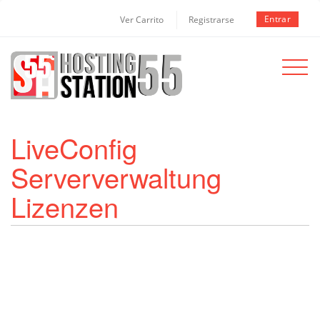
Entrar
Ver Carrito
Registrarse
Toggle
navigat
LiveConfig
Serververwaltung
Lizenzen