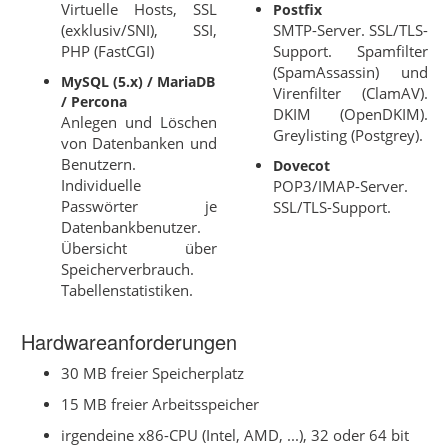
Virtuelle Hosts, SSL
Postfix
(exklusiv/SNI), SSI,
SMTP-Server. SSL/TLS-
PHP (FastCGI)
Support. Spamfilter
(SpamAssassin) und
MySQL (5.x) / MariaDB
Virenfilter (ClamAV).
/ Percona
DKIM (OpenDKIM).
Anlegen und Löschen
Greylisting (Postgrey).
von Datenbanken und
Benutzern.
Dovecot
Individuelle
POP3/IMAP-Server.
Passwörter je
SSL/TLS-Support.
Datenbankbenutzer.
Übersicht über
Speicherverbrauch.
Tabellenstatistiken.
Hardwareanforderungen
30 MB freier Speicherplatz
15 MB freier Arbeitsspeicher
irgendeine x86-CPU (Intel, AMD, ...), 32 oder 64 bit