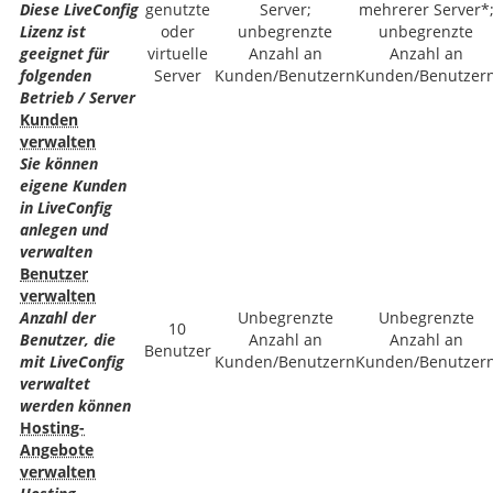
Diese LiveConfig
genutzte
Server;
mehrerer Server*
Lizenz ist
oder
unbegrenzte
unbegrenzte
geeignet für
virtuelle
Anzahl an
Anzahl an
folgenden
Server
Kunden/Benutzern
Kunden/Benutzer
Betrieb / Server
Kunden
verwalten
Sie können
eigene Kunden
in LiveConfig
anlegen und
verwalten
Benutzer
verwalten
Anzahl der
Unbegrenzte
Unbegrenzte
10
Benutzer, die
Anzahl an
Anzahl an
Benutzer
mit LiveConfig
Kunden/Benutzern
Kunden/Benutzer
verwaltet
werden können
Hosting-
Angebote
verwalten