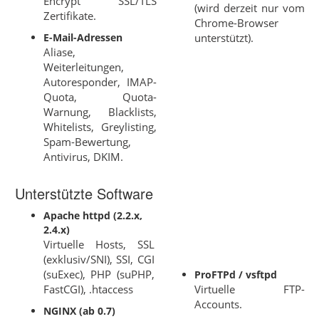
Encrypt SSL/TLS
(wird derzeit nur vom
Zertifikate.
Chrome-Browser
E-Mail-Adressen
unterstützt).
Aliase,
Weiterleitungen,
Autoresponder, IMAP-
Quota, Quota-
Warnung, Blacklists,
Whitelists, Greylisting,
Spam-Bewertung,
Antivirus, DKIM.
Unterstützte Software
Apache httpd (2.2.x,
2.4.x)
Virtuelle Hosts, SSL
(exklusiv/SNI), SSI, CGI
(suExec), PHP (suPHP,
ProFTPd / vsftpd
FastCGI), .htaccess
Virtuelle FTP-
Accounts.
NGINX (ab 0.7)