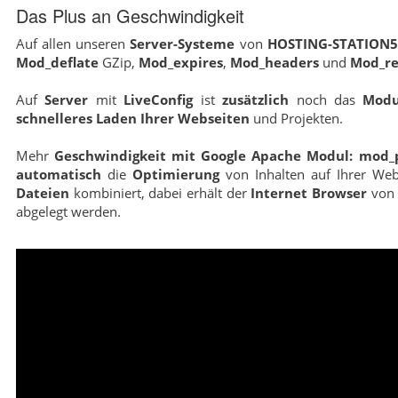
Das Plus an Geschwindigkeit
Auf allen unseren
Server-Systeme
von
HOSTING-STATION
Mod_deflate
GZip,
Mod_expires
,
Mod_headers
und
Mod_re
Auf
Server
mit
LiveConfig
ist
zusätzlich
noch das
Modu
schnelleres Laden Ihrer Webseiten
und Projekten.
Mehr
Geschwindigkeit mit Google Apache Modul: mod_
automatisch
die
Optimierung
von Inhalten auf Ihrer Web
Dateien
kombiniert, dabei erhält der
Internet Browser
vo
abgelegt werden.