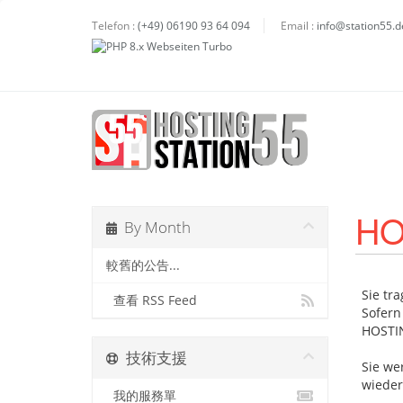
Telefon :
(+49) 06190 93 64 094
Email :
info@station55.d
HO
By Month
較舊的公告...
Sie tr
查看 RSS Feed
Sofern
HOSTIN
技術支援
Sie we
wieder
我的服務單