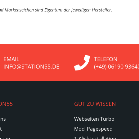
d Markenzeichen sind Eigentum der jeweiligen Hersteller.
EMAIL
TELEFON
INFO@STATION55.DE
(+49) 06190 9364
ON55
GUT ZU WISSEN
Uns
Webseiten Turbo
t
Mod_Pagespeed
ssum
1-Klick Installation