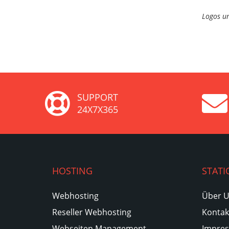
Logos un
SUPPORT
24X7X365
HOSTING
STATI
Webhosting
Über 
Reseller Webhosting
Kontak
Webseiten Management
Impre