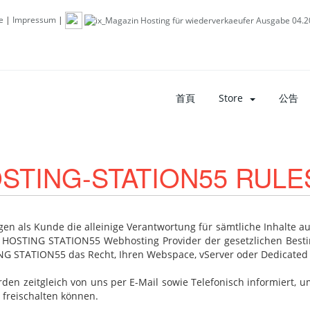
e
|
Impressum
|
首頁
Store
公告
STING-STATION55 RULE
agen als Kunde die alleinige Verantwortung für sämtliche Inhalte 
 HOSTING STATION55 Webhosting Provider der gesetzlichen Bestim
G STATION55 das Recht, Ihren Webspace, vServer oder Dedicated 
rden zeitgleich von uns per E-Mail sowie Telefonisch informiert, um
 freischalten können.