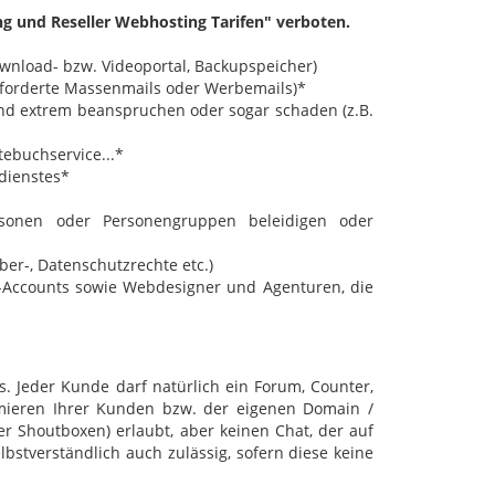
g und Reseller Webhosting Tarifen" verboten.
ownload- bzw. Videoportal, Backupspeicher)
eforderte Massenmails oder Werbemails)*
und extrem beanspruchen oder sogar schaden (z.B.
tebuchservice...*
hdienstes*
ersonen oder Personengruppen beleidigen oder
er-, Datenschutzrechte etc.)
Accounts sowie Webdesigner und Agenturen, die
s. Jeder Kunde darf natürlich ein Forum, Counter,
rmieren Ihrer Kunden bzw. der eigenen Domain /
er Shoutboxen) erlaubt, aber keinen Chat, der auf
lbstverständlich auch zulässig, sofern diese keine