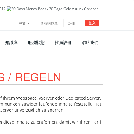
登入
中文
查看購物車
註冊
知識庫
服務狀態
推廣註冊
聯絡我們
S / REGELN
auf Ihrem Webspace, vServer oder Dedicated Server.
mungen zuwider laufende Inhalte feststellt. Hat
Server unverzüglich zu sperren.
 diese Inhalte zu entfernen, damit wir Ihren Tarif