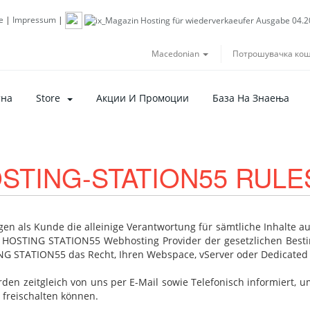
e
|
Impressum
|
Macedonian
Потрошувачка ко
тна
Store
Акции И Промоции
База На Знаења
STING-STATION55 RULE
agen als Kunde die alleinige Verantwortung für sämtliche Inhalte 
 HOSTING STATION55 Webhosting Provider der gesetzlichen Bestim
G STATION55 das Recht, Ihren Webspace, vServer oder Dedicated 
rden zeitgleich von uns per E-Mail sowie Telefonisch informiert, um
 freischalten können.