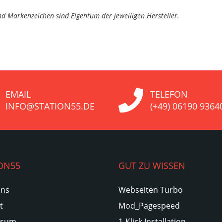
d Markenzeichen sind Eigentum der jeweiligen Hersteller.
EMAIL
TELEFON
INFO@STATION55.DE
(+49) 06190 9364
ON55
GUT ZU WISSEN
Uns
Webseiten Turbo
t
Mod_Pagespeed
ssum
1-Klick Installation