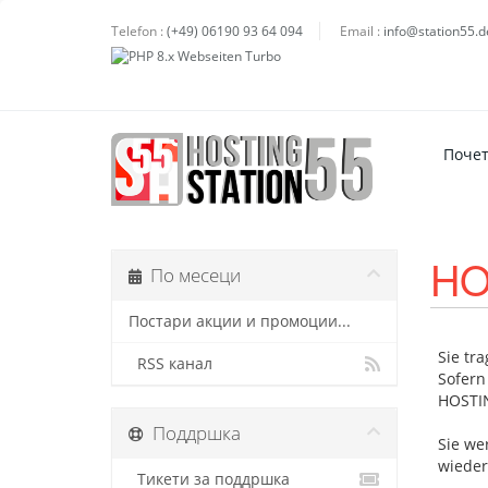
Telefon :
(+49) 06190 93 64 094
Email :
info@station55.d
Поче
HO
По месеци
Постари акции и промоции...
Sie tr
RSS канал
Sofern
HOSTIN
Поддршка
Sie we
wieder
Тикети за поддршка