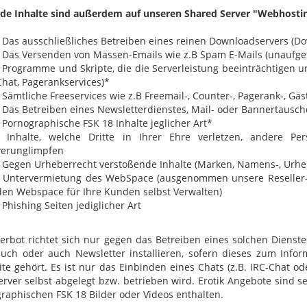
de Inhalte sind außerdem auf unseren Shared Server "Webhostin
• Das ausschließliches Betreiben eines reinen Downloadservers (D
• Das Versenden von Massen-Emails wie z.B Spam E-Mails (unaufg
• Programme und Skripte, die die Serverleistung beeinträchtigen 
Chat, Pagerankservices)*
• Sämtliche Freeservices wie z.B Freemail-, Counter-, Pagerank-, Gäs
• Das Betreiben eines Newsletterdienstes, Mail- oder Bannertausc
• Pornographische FSK 18 Inhalte jeglicher Art*
• Inhalte, welche Dritte in Ihrer Ehre verletzen, andere P
verunglimpfen
• Gegen Urheberrecht verstoßende Inhalte (Marken, Namens-, Urheb
• Untervermietung des WebSpace (ausgenommen unsere Reseller-
den Webspace für Ihre Kunden selbst Verwalten)
• Phishing Seiten jediglicher Art
erbot richtet sich nur gegen das Betreiben eines solchen Dienste
uch oder auch Newsletter installieren, sofern dieses zum Info
te gehört. Es ist nur das Einbinden eines Chats (z.B. IRC-Chat od
rver selbst abgelegt bzw. betrieben wird. Erotik Angebote sind se
raphischen FSK 18 Bilder oder Videos enthalten.