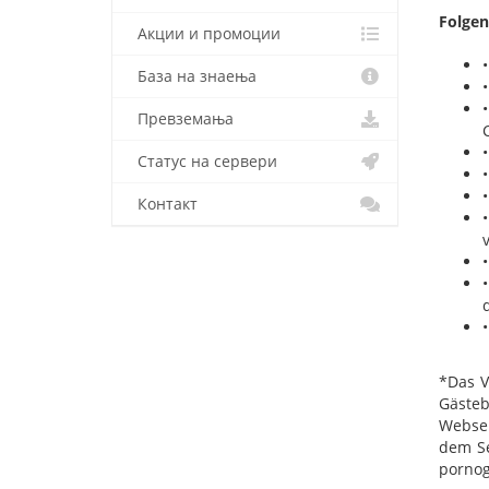
Folgen
Акции и промоции
База на знаења
Превземања
Статус на сервери
Контакт
*Das V
Gästeb
Websei
dem Se
pornog