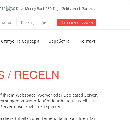
Најава на профил
шничка
Креирај профил
Статус На Сервери
Заработка
Контакт
S / REGELN
auf Ihrem Webspace, vServer oder Dedicated Server.
mungen zuwider laufende Inhalte feststellt. Hat
Server unverzüglich zu sperren.
 diese Inhalte zu entfernen, damit wir Ihren Tarif