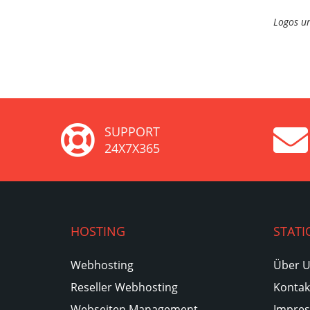
Logos un
SUPPORT
24X7X365
HOSTING
STATI
Webhosting
Über 
Reseller Webhosting
Kontak
Webseiten Management
Impre