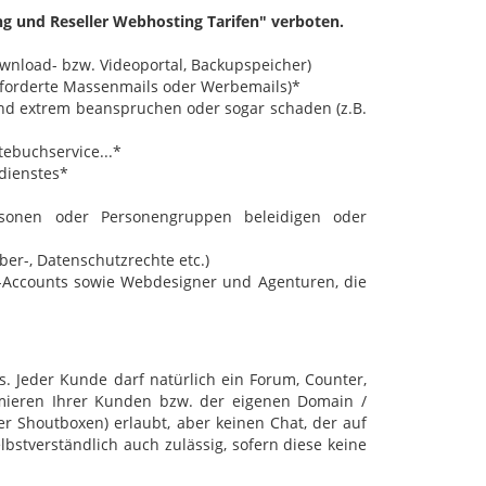
g und Reseller Webhosting Tarifen" verboten.
ownload- bzw. Videoportal, Backupspeicher)
eforderte Massenmails oder Werbemails)*
und extrem beanspruchen oder sogar schaden (z.B.
tebuchservice...*
hdienstes*
ersonen oder Personengruppen beleidigen oder
er-, Datenschutzrechte etc.)
Accounts sowie Webdesigner und Agenturen, die
s. Jeder Kunde darf natürlich ein Forum, Counter,
rmieren Ihrer Kunden bzw. der eigenen Domain /
er Shoutboxen) erlaubt, aber keinen Chat, der auf
lbstverständlich auch zulässig, sofern diese keine