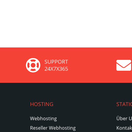
SUPPORT
24X7X365
HOSTING
STATI
Webhosting
Über 
Reseller Webhosting
Kontak