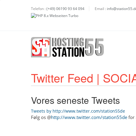
Telefon :
(+49) 06190 93 64 094
Email :
info@station55.d
Twitter Feed | SO
Vores seneste Tweets
Tweets by http://www.twitter.com/station55de
Følg os @
http://www.twitter.com/station55de
for 