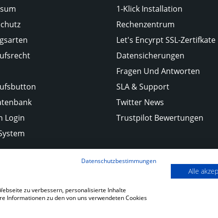
ssum
1-Klick Installation
chutz
Rechenzentrum
gsarten
Let's Encyrpt SSL-Zertifkate
ufsrecht
Datensicherungen
Fragen Und Antworten
ufsbutton
SLA & Support
atenbank
Twitter News
 Login
Trustpilot Bewertungen
-System
Datenschutzbestimmungen
Alle akze
bseite zu verbessern, personalisierte Inhalte
tere Informationen zu den von uns verwendeten Cookies
Zahlungsarten: Rech