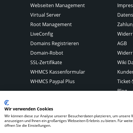
Webseiten Management
Impre
Virtual Server
Datens
Root Management
Zahlun
LiveConfig
Widerr
Domains Registrieren
AGB
Domain-Robot
Widerr
SSL-Zertifikate
Wiki D
WHMCS Kassenformular
Kunden
WHMCS Paypal Plus
Ticket
Blog
Wir verwenden Cookies
Wir können diese zur Analyse unserer Besucherdaten platzieren, um unsere We
anzuzeigen und Ihnen ein großartiges Webseiten-Erlebnis zu bieten. Für wei
Impressum
Datenschutz
Kunden Login
öffnen Sie die Einstellungen.