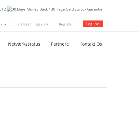
Log ind
sk
Vis bestillingskurv
Register
Netværksstatus
Partnere
Kontakt Os