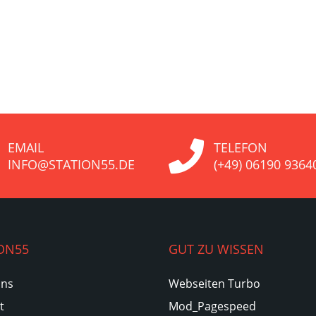
EMAIL
TELEFON
INFO@STATION55.DE
(+49) 06190 9364
ON55
GUT ZU WISSEN
Uns
Webseiten Turbo
t
Mod_Pagespeed